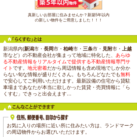
真新しいお部屋に住みませんか？新築5年以内
の新しい物件をご用意しました！！！
新潟県内(
新潟
市・
長岡
市・
柏崎
市・
三条
市・
見附
市・
上越
市など）の不動産会社が集まって地域に特化した、
あらゆ
る不動産情報をリアルタイムで提供する不動産情報専門サ
イト
です。
地元密着
だから周辺情報も含め現地でしか分か
らない旬な情報が盛りだくさん。もちろんどなたでも
無料
で安心してご利用いただけます。最新設備の住宅から貸駐
車場まであなたが本当に欲しかった賃貸・売買情報に「ら
くすむ」できっと出会えます…
お気に入りの場所に近い所に住みたい方は、ランドマーク
の周辺物件からお選びいただけます。