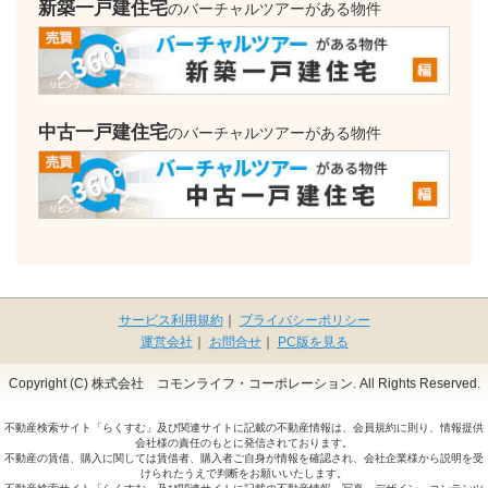
新築一戸建住宅
のバーチャルツアーがある物件
中古一戸建住宅
のバーチャルツアーがある物件
サービス利用規約
｜
プライバシーポリシー
運営会社
｜
お問合せ
｜
PC版を見る
Copyright (C) 株式会社 コモンライフ・コーポレーション. All Rights Reserved.
不動産検索サイト「らくすむ」及び関連サイトに記載の不動産情報は、会員規約に則り、情報提供
会社様の責任のもとに発信されております。
不動産の賃借、購入に関しては賃借者、購入者ご自身が情報を確認され、会社企業様から説明を受
けられたうえで判断をお願いいたします。