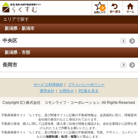
0
エリアで探す
新潟県 - 新潟市
中央区
1
1
新潟県 - 市部
長岡市
3
3
サービス利用規約
｜
プライバシーポリシー
運営会社
｜
お問合せ
｜
PC版を見る
Copyright (C) 株式会社 コモンライフ・コーポレーション. All Rights Reserved.
不動産検索サイト「らくすむ」及び関連サイトに記載の不動産情報は、会員規約に則り、情報提供
会社様の責任のもとに発信されております。
不動産の賃借、購入に関しては賃借者、購入者ご自身が情報を確認され、会社企業様から説明を受
けられたうえで判断をお願いいたします。
不動産検索サイト「らくすむ」及び関連サイトに記載の不動産情報、写真、デザイン、コンテンツ
などの
無断転載・転用・複製
など禁止します。