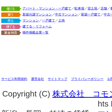
アパート・マンション・一戸建て
／
駐車場
／
貸土地
／
店舗
／
新築分譲マンション
／
中古マンション
／
新築一戸建て
／
中古
マンション
／
一戸建て
／
土地
建てる・リフォーム
物件掲載企業一覧
サービス利用規約
運営会社
サイトマップ
プライバシーポリシー
お
Copyright (C)
株式会社 コモ
hts