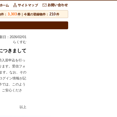
3,303
210
物件：
件｜今週の登録物件：
件
新日：2026/02/01
らくすむ
につきまして
B入居申込を行っ
ります。受信フォ
ます。なお、その
ログイン情報が記
外では、このよう
。ご安心くださ
以上