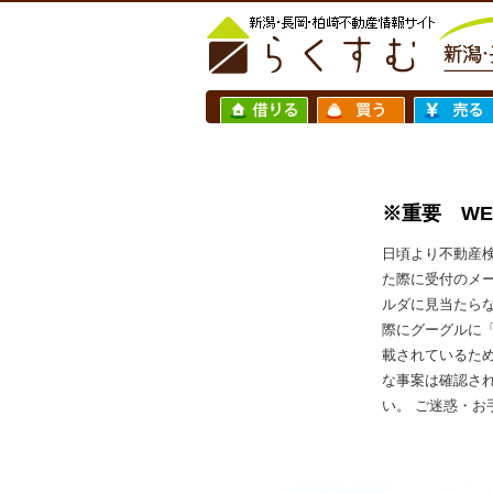
※重要 W
日頃より不動産
た際に受付のメ
ルダに見当たら
際にグーグルに
載されているた
な事案は確認さ
い。 ご迷惑・