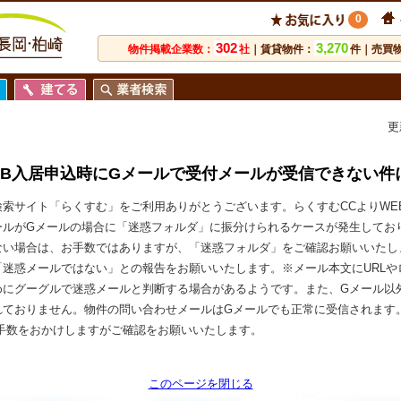
0
302
3,270
物件掲載企業数：
社
｜賃貸物件：
件｜売買
更
EB入居申込時にGメールで受付メールが受信できない件
検索サイト「らくすむ」をご利用ありがとうございます。らくすむCCよりWE
ールがGメールの場合に「迷惑フォルダ」に振分けられるケースが発生してお
ない場合は、お手数ではありますが、「迷惑フォルダ」をご確認お願いいたし
「迷惑メールではない」との報告をお願いいたします。※メール本文にURLや
めにグーグルで迷惑メールと判断する場合があるようです。また、Gメール以
れておりません。物件の問い合わせメールはGメールでも正常に受信されます
お手数をおかけしますがご確認をお願いいたします。
このページを閉じる