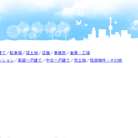
建て
／
駐車場
／
貸土地
／
店舗
／
事務所
／
倉庫・工場
ンション
／
新築一戸建て
／
中古一戸建て
／
売土地
／
投資物件・その他