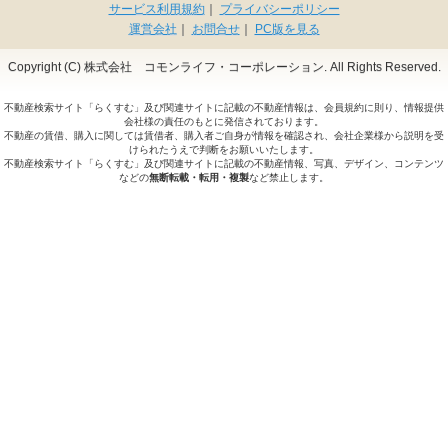
サービス利用規約
｜
プライバシーポリシー
運営会社
｜
お問合せ
｜
PC版を見る
Copyright (C) 株式会社 コモンライフ・コーポレーション. All Rights Reserved.
不動産検索サイト「らくすむ」及び関連サイトに記載の不動産情報は、会員規約に則り、情報提供
会社様の責任のもとに発信されております。
不動産の賃借、購入に関しては賃借者、購入者ご自身が情報を確認され、会社企業様から説明を受
けられたうえで判断をお願いいたします。
不動産検索サイト「らくすむ」及び関連サイトに記載の不動産情報、写真、デザイン、コンテンツ
などの
無断転載・転用・複製
など禁止します。