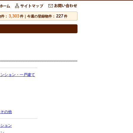
3,303
227
物件：
件｜今週の登録物件：
件
マンション・一戸建て
・その他
ンション
ョン