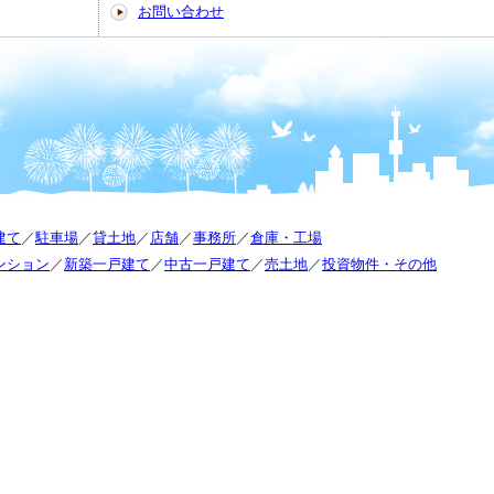
お問い合わせ
建て
／
駐車場
／
貸土地
／
店舗
／
事務所
／
倉庫・工場
ンション
／
新築一戸建て
／
中古一戸建て
／
売土地
／
投資物件・その他