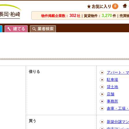
0
302
3,270
物件掲載企業数：
社
｜賃貸物件：
件｜売買
借りる
アパート・
駐車場
貸土地
店舗
事務所
倉庫・工場
買う
新築分譲マ
中古マンシ