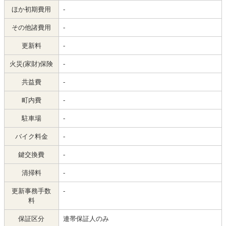
ほか初期費用
-
その他諸費用
-
更新料
-
火災(家財)保険
-
共益費
-
町内費
-
駐車場
-
バイク料金
-
鍵交換費
-
清掃料
-
更新事務手数
-
料
保証区分
連帯保証人のみ