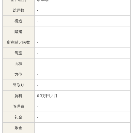
総戸数
-
構造
-
階建
-
所在階／階数
-
号室
-
面積
-
方位
-
間取り
-
賃料
0.3万円／月
管理費
-
礼金
-
敷金
-