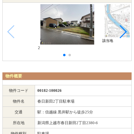
該当地
2
物件概要
物件コード
00182-100026
物件名
春日新田2丁目駐車場
交通
駅：信越線 黒井駅から徒歩25分
所在地
新潟県上越市春日新田2丁目2380-6
物件種別
駐車場