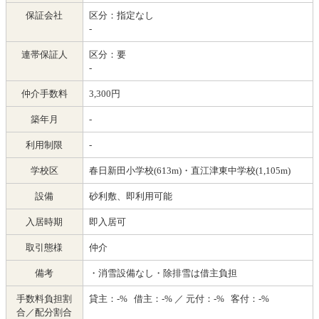
保証会社
区分：指定なし
-
連帯保証人
区分：要
-
仲介手数料
3,300円
築年月
-
利用制限
-
学校区
春日新田小学校(613m)・直江津東中学校(1,105m)
設備
砂利敷、即利用可能
入居時期
即入居可
取引態様
仲介
備考
・消雪設備なし・除排雪は借主負担
手数料負担割
貸主：-% 借主：-% ／ 元付：-% 客付：-%
合／配分割合