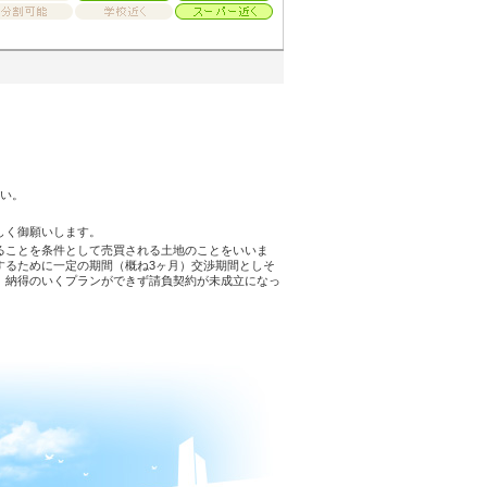
さい。
しく御願いします。
ることを条件として売買される土地のことをいいま
するために一定の期間（概ね3ヶ月）交渉期間としそ
。納得のいくプランができず請負契約が未成立になっ