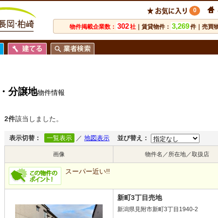
0
302
3,269
物件掲載企業数：
社
｜賃貸物件：
件｜売買
・分譲地
物件情報
2件
該当しました。
表示切替：
一覧表示
／
地図表示
並び替え：
画像
物件名／所在地／取扱店
スーパー近い!!
新町3丁目売地
新潟県見附市新町3丁目1940-2