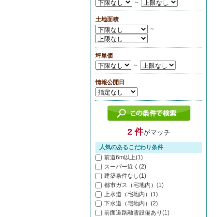
～
土地面積
～
坪単価
～
情報公開日
2 件
がマッチ
人気のあるこだわり条件
前道6m以上(1)
スーパー近く(2)
建築条件なし(1)
都市ガス（宅地内）(1)
上水道（宅地内）(1)
下水道（宅地内）(2)
前面道路融雪設備あり(1)