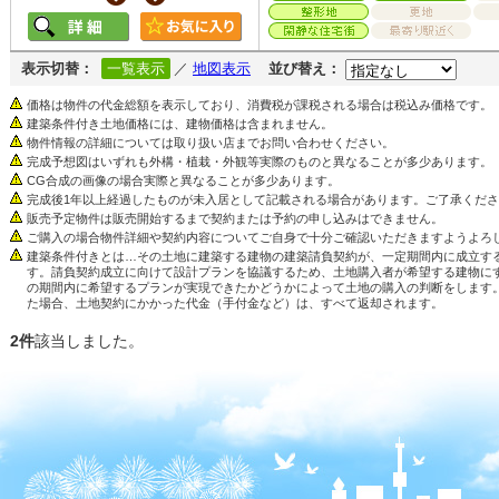
表示切替：
一覧表示
／
地図表示
並び替え：
価格は物件の代金総額を表示しており、消費税が課税される場合は税込み価格です。
建築条件付き土地価格には、建物価格は含まれません。
物件情報の詳細については取り扱い店までお問い合わせください。
完成予想図はいずれも外構・植栽・外観等実際のものと異なることが多少あります。
CG合成の画像の場合実際と異なることが多少あります。
完成後1年以上経過したものが未入居として記載される場合があります。ご了承くだ
販売予定物件は販売開始するまで契約または予約の申し込みはできません。
ご購入の場合物件詳細や契約内容についてご自身で十分ご確認いただきますようよろ
建築条件付きとは…その土地に建築する建物の建築請負契約が、一定期間内に成立す
す。請負契約成立に向けて設計プランを協議するため、土地購入者が希望する建物に
の期間内に希望するプランが実現できたかどうかによって土地の購入の判断をします
た場合、土地契約にかかった代金（手付金など）は、すべて返却されます。
2件
該当しました。