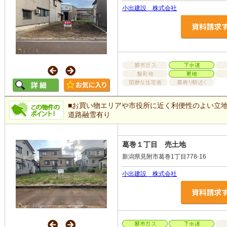
小出建設 株式会社
■お買い物エリアや市役所に近く利便性のよい立地
道路融雪有り
葛巻１丁目 売土地
新潟県見附市葛巻1丁目778-16
小出建設 株式会社