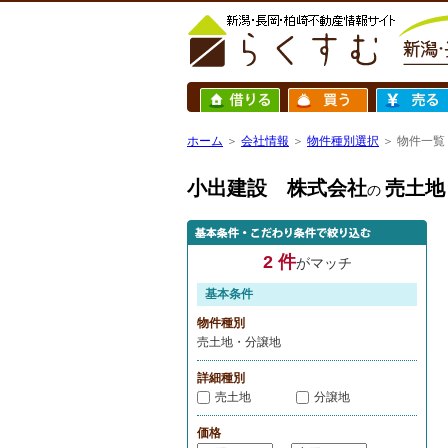
ホーム
＞
会社情報
＞
物件種別選択
＞ 物件一覧
小出建設 株式会社
売土地
の
2 件
がマッチ
基本条件
物件種別
売土地・分譲地
詳細種別
売土地
分譲地
価格