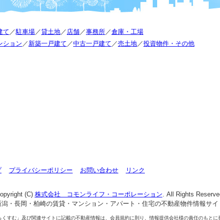
建て
／
駐車場
／
貸土地
／
店舗
／
事務所
／
倉庫・工場
ンション
／
新築一戸建て
／
中古一戸建て
／
売土地
／
投資物件・その他
プ
プライバシーポリシー
お問い合わせ
リンク
opyright (C)
株式会社 コモンライフ・コーポレーション
. All Rights Reserve
新潟・長岡・柏崎の賃貸・マンション・アパート・住宅の不動産物件情報サイ
らくすむ」及び関連サイトに記載の不動産情報は、会員規約に則り、情報提供会社様の責任のもとに