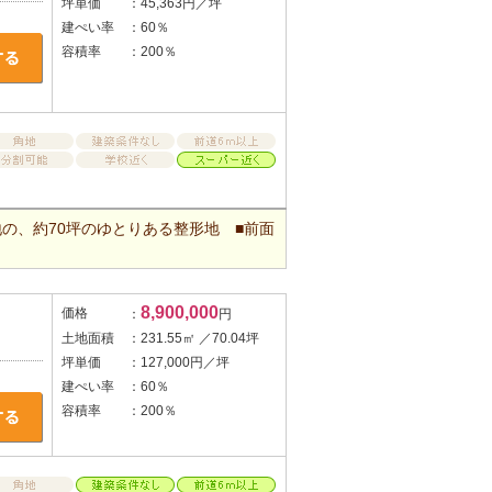
坪単価
：45,363円／坪
建ぺい率
：60％
容積率
：200％
の、約70坪のゆとりある整形地 ■前面
8,900,000
価格
：
円
土地面積
：231.55㎡ ／70.04坪
坪単価
：127,000円／坪
建ぺい率
：60％
容積率
：200％