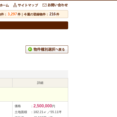
3,297
216
物件：
件｜今週の登録物件：
件
詳細
2,500,000
価格
：
円
土地面積
：182.21㎡ ／55.11坪