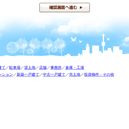
建て
／
駐車場
／
貸土地
／
店舗
／
事務所
／
倉庫・工場
ンション
／
新築一戸建て
／
中古一戸建て
／
売土地
／
投資物件・その他