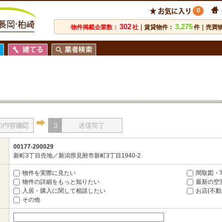
0
302
3,275
物件掲載企業数：
社
｜賃貸物件：
件｜売買
00177-200029
新町3丁目売地／新潟県見附市新町3丁目1940-2
物件を実際に見たい
間取図・
物件の詳細をもっと知りたい
最新の空
入居・購入に関して相談したい
お店(不
その他