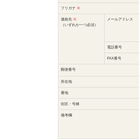
フリガナ
※
連絡先
※
メールアドレス
（いずれか一つ必須）
電話番号
FAX番号
郵便番号
所在地
番地
街区・号棟
備考欄