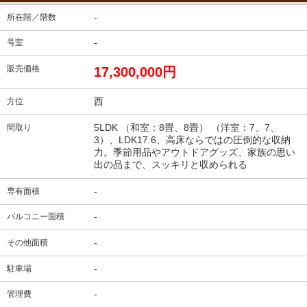
-
所在階／階数
-
号室
販売価格
17,300,000円
西
方位
5LDK （和室：8畳、8畳） （洋室：7、7、
間取り
3）、LDK17.6、高床ならではの圧倒的な収納
力。季節用品やアウトドアグッズ、家族の思い
出の品まで、スッキリと収められる
-
専有面積
-
バルコニー面積
-
その他面積
-
駐車場
-
管理費