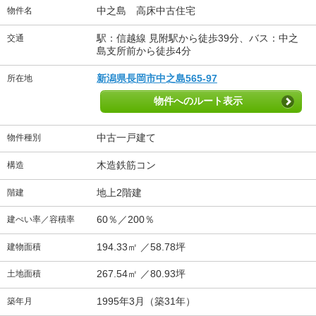
中之島 高床中古住宅
物件名
駅：信越線 見附駅から徒歩39分、バス：中之
交通
島支所前から徒歩4分
新潟県長岡市中之島565-97
所在地
物件へのルート表示
中古一戸建て
物件種別
木造鉄筋コン
構造
地上2階建
階建
60％／200％
建ぺい率／容積率
194.33㎡ ／58.78坪
建物面積
267.54㎡ ／80.93坪
土地面積
1995年3月（築31年）
築年月