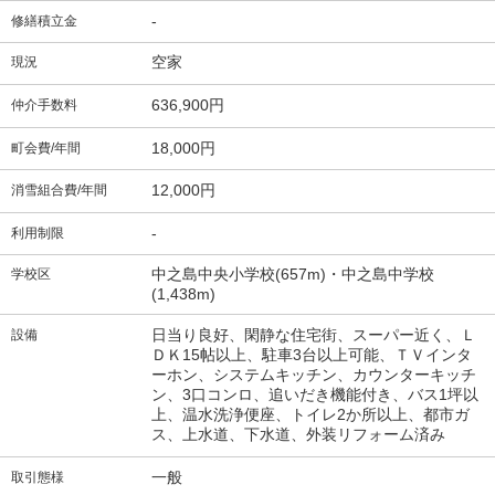
-
修繕積立金
空家
現況
636,900円
仲介手数料
18,000円
町会費/年間
12,000円
消雪組合費/年間
-
利用制限
中之島中央小学校(657m)・中之島中学校
学校区
(1,438m)
日当り良好、閑静な住宅街、スーパー近く、Ｌ
設備
ＤＫ15帖以上、駐車3台以上可能、ＴＶインタ
ーホン、システムキッチン、カウンターキッチ
ン、3口コンロ、追いだき機能付き、バス1坪以
上、温水洗浄便座、トイレ2か所以上、都市ガ
ス、上水道、下水道、外装リフォーム済み
一般
取引態様