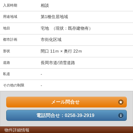
相談
入居時期
第1種住居地域
用途地域
宅地 （現状：既存建物有）
地目
市街化区域
都市計画
間口 11ｍ × 奥行 22ｍ
形状
長岡市道/消雪道路
道路
-
私道
-
その他の制限
メール問合せ
電話問合せ：0258-39-2919
物件詳細情報