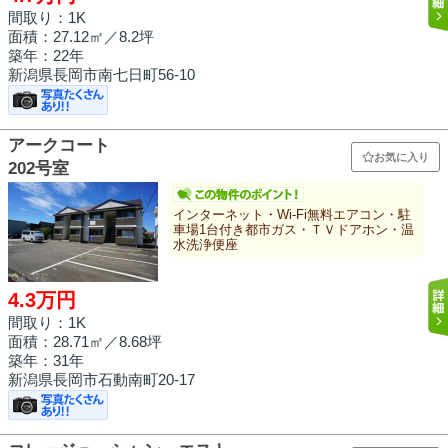
間取り：1K
面積：
27.12㎡
／8.2坪
築年：22年
新潟県長岡市南七日町56-10
アークコート
お気に入り
202号室
インターネット・Wi-Fi無料エアコン・駐
車場1台付き都市ガス・ＴＶドアホン・温
水洗浄便座
4.3万円
間取り：1K
面積：
28.71㎡
／8.68坪
築年：31年
新潟県長岡市石動南町20-17