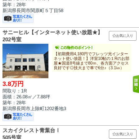
築年：28年
新潟県長岡市関原町５丁目58
サニーヒル【インターネット使い放題★】
お気に入り
202号室
【初期費用4,180円でフレッツ光インター
ネット使い放題！】洋室10帖の１Rのお部
屋★国道8号線まで80ｍ、各方面アクセス
良好です◎技大まで車で6分♪（3.1㎞）
3.8万円
間取り：1R
面積：
26.08㎡
／7.88坪
築年：28年
新潟県長岡市上除町1202番地3
スカイクレスト青葉台Ⅰ
お気に入り
505号室