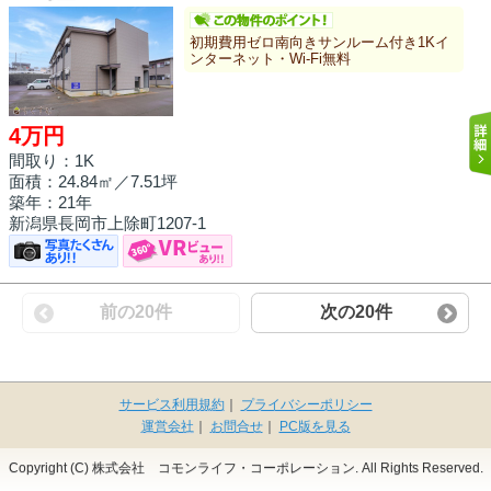
初期費用ゼロ南向きサンルーム付き1Kイ
ンターネット・Wi-Fi無料
4万円
間取り：1K
面積：
24.84㎡
／7.51坪
築年：21年
新潟県長岡市上除町1207-1
前の20件
次の20件
サービス利用規約
｜
プライバシーポリシー
運営会社
｜
お問合せ
｜
PC版を見る
Copyright (C) 株式会社 コモンライフ・コーポレーション. All Rights Reserved.