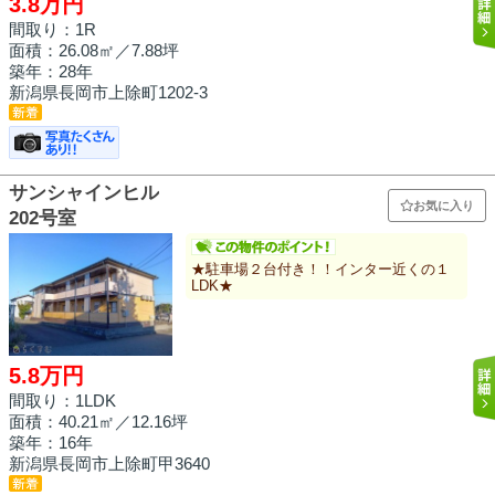
3.8万円
間取り：1R
面積：
26.08㎡
／7.88坪
築年：28年
新潟県長岡市上除町1202-3
サンシャインヒル
お気に入り
202号室
★駐車場２台付き！！インター近くの１
LDK★
5.8万円
間取り：1LDK
面積：
40.21㎡
／12.16坪
築年：16年
新潟県長岡市上除町甲3640