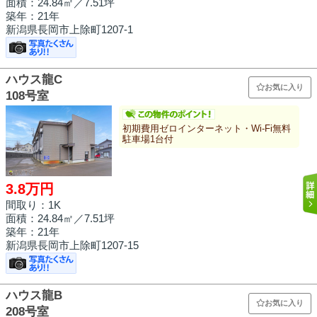
面積：
24.84㎡
／7.51坪
築年：21年
新潟県長岡市上除町1207-1
ハウス龍C
お気に入り
108号室
初期費用ゼロインターネット・Wi-Fi無料
駐車場1台付
3.8万円
間取り：1K
面積：
24.84㎡
／7.51坪
築年：21年
新潟県長岡市上除町1207-15
ハウス龍B
お気に入り
208号室