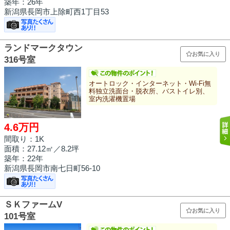
築年：26年
新潟県長岡市上除町西1丁目53
ランドマークタウン
お気に入り
316号室
オートロック・インターネット・Wi-Fi無
料独立洗面台・脱衣所、バストイレ別、
室内洗濯機置場
4.6万円
間取り：1K
面積：
27.12㎡
／8.2坪
築年：22年
新潟県長岡市南七日町56-10
ＳＫファームV
お気に入り
101号室