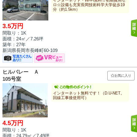
インターネット・Wi-Fi無料☆初期費用ゼ
ロ☆設備も充実長岡技術科学大学徒歩19
分（約1.5km）
3.5万円
間取り：1K
面積：
24㎡
／7.26坪
築年：27年
新潟県長岡市長峰町60-109
ヒルバレー Ａ
お気に入り
105号室
インターネット無料です！（D.U-NET。
回線工事後使用可）
4.5万円
間取り：1K
面積：
24.79㎡
／7.49坪