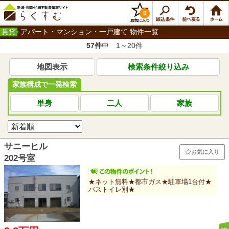
0
アパート・マンション・一戸建て 物件一覧
57件
中 1～20件
地図表示
検索条件絞り込み
家族構成で一発検索
単身
二人
家族
サニーヒル
お気に入り
202号室
★ネット無料★都市ガス★駐車場1台付★
バストイレ別★