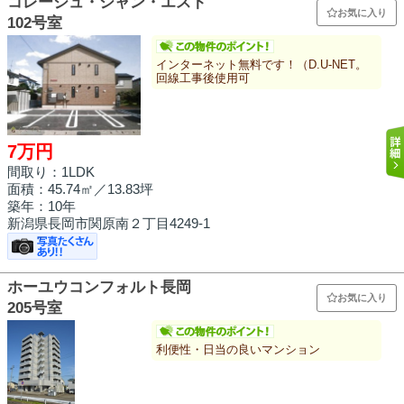
コレージュ・シャン・エスト
お気に入り
102号室
インターネット無料です！（D.U-NET。
回線工事後使用可
7万円
間取り：1LDK
面積：
45.74㎡
／13.83坪
築年：10年
新潟県長岡市関原南２丁目4249-1
ホーユウコンフォルト長岡
お気に入り
205号室
利便性・日当の良いマンション