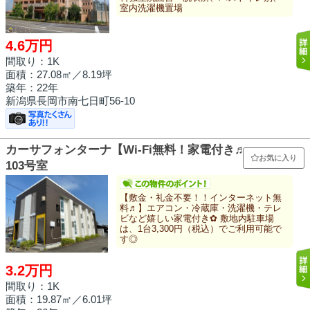
室内洗濯機置場
4.6万円
間取り：1K
面積：
27.08㎡
／8.19坪
築年：22年
新潟県長岡市南七日町56-10
カーサフォンターナ【Wi-Fi無料！家電付き♬】
お気に入り
103号室
【敷金・礼金不要！！インターネット無
料♬】エアコン・冷蔵庫・洗濯機・テレ
ビなど嬉しい家電付き✿ 敷地内駐車場
は、1台3,300円（税込）でご利用可能で
す◎
3.2万円
間取り：1K
面積：
19.87㎡
／6.01坪