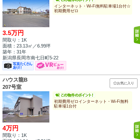
インターネット・Wi-Fi無料駐車場1台付☆
初期費用ゼロ
3.5万円
間取り：1K
面積：
23.13㎡
／6.99坪
築年：31年
新潟県長岡市南七日町5-22
ハウス龍B
お気に入り
207号室
初期費用ゼロインターネット・Wi-Fi無料
駐車場1台付
4万円
間取り：1K