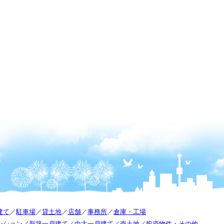
建て
／
駐車場
／
貸土地
／
店舗
／
事務所
／
倉庫・工場
ンション
／
新築一戸建て
／
中古一戸建て
／
売土地
／
投資物件・その他