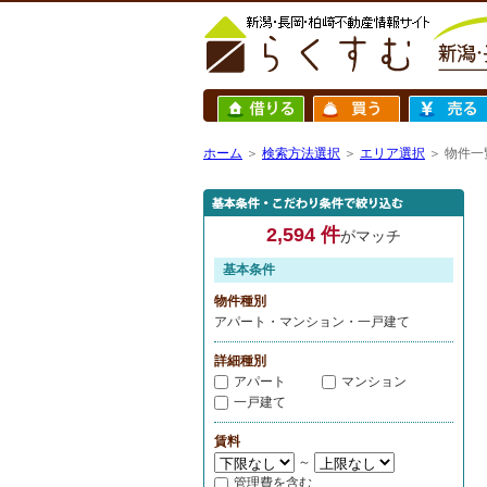
ホーム
＞
検索方法選択
＞
エリア選択
＞ 物件一
2,594 件
がマッチ
基本条件
物件種別
アパート・マンション・一戸建て
詳細種別
アパート
マンション
一戸建て
賃料
～
管理費を含む