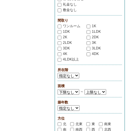
礼金なし
敷金なし
間取り
ワンルーム
1K
1DK
1LDK
2K
2DK
2LDK
3K
3DK
3LDK
4K
4DK
4LDK以上
所在階
面積
～
築年数
方位
北
北東
東
南東
南
南西
西
北西