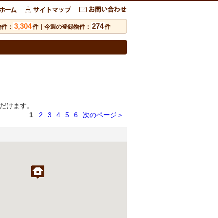
3,304
274
物件：
件｜今週の登録物件：
件
だけます。
1
2
3
4
5
6
次のページ＞