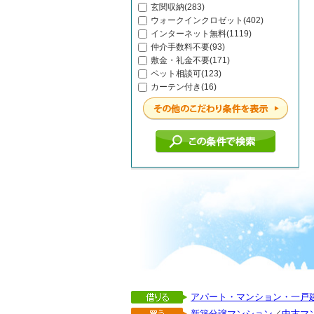
玄関収納(283)
ウォークインクロゼット(402)
インターネット無料(1119)
仲介手数料不要(93)
敷金・礼金不要(171)
ペット相談可(123)
カーテン付き(16)
アパート・マンション・一戸
新築分譲マンション
／
中古マ