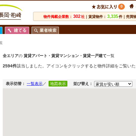
0
302
3,335
物件掲載企業数：
社
｜賃貸物件：
件｜売買
覧
全エリア
の
賃貸アパート・賃貸マンション・賃貸一戸建て
一覧
2594件
該当しました。アイコンをクリックすると物件詳細をご覧いた
表示切替：
一覧表示
／
地図表示
並び替え：