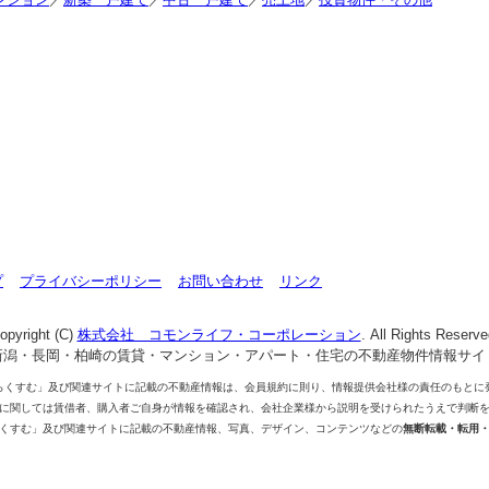
プ
プライバシーポリシー
お問い合わせ
リンク
opyright (C)
株式会社 コモンライフ・コーポレーション
. All Rights Reserve
新潟・長岡・柏崎の賃貸・マンション・アパート・住宅の不動産物件情報サイ
らくすむ」及び関連サイトに記載の不動産情報は、会員規約に則り、情報提供会社様の責任のもとに
に関しては賃借者、購入者ご自身が情報を確認され、会社企業様から説明を受けられたうえで判断
くすむ」及び関連サイトに記載の不動産情報、写真、デザイン、コンテンツなどの
無断転載・転用