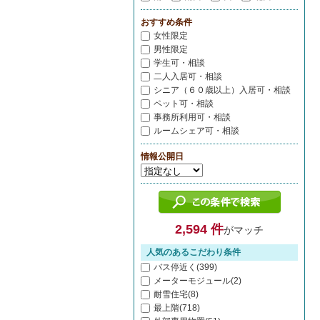
おすすめ条件
女性限定
男性限定
学生可・相談
二人入居可・相談
シニア（６０歳以上）入居可・相談
ペット可・相談
事務所利用可・相談
ルームシェア可・相談
情報公開日
2,594 件
がマッチ
人気のあるこだわり条件
バス停近く(399)
メーターモジュール(2)
耐雪住宅(8)
最上階(718)