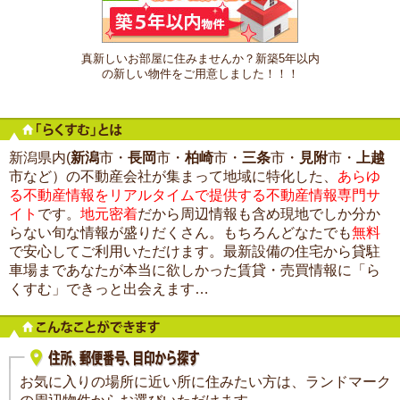
真新しいお部屋に住みませんか？新築5年以内
の新しい物件をご用意しました！！！
新潟県内(
新潟
市・
長岡
市・
柏崎
市・
三条
市・
見附
市・
上越
市など）の不動産会社が集まって地域に特化した、
あらゆ
る不動産情報をリアルタイムで提供する不動産情報専門サ
イト
です。
地元密着
だから周辺情報も含め現地でしか分か
らない旬な情報が盛りだくさん。もちろんどなたでも
無料
で安心してご利用いただけます。最新設備の住宅から貸駐
車場まであなたが本当に欲しかった賃貸・売買情報に「ら
くすむ」できっと出会えます…
お気に入りの場所に近い所に住みたい方は、ランドマーク