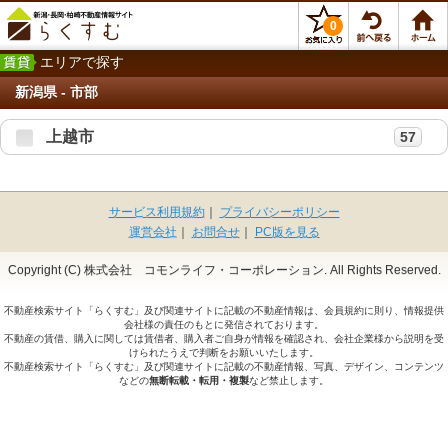
0
エリアで探す
新潟県 - 市部
上越市
57
サービス利用規約
｜
プライバシーポリシー
運営会社
｜
お問合せ
｜
PC版を見る
Copyright (C) 株式会社 コモンライフ・コーポレーション. All Rights Reserved.
不動産検索サイト「らくすむ」及び関連サイトに記載の不動産情報は、会員規約に則り、情報提供
会社様の責任のもとに発信されております。
不動産の賃借、購入に関しては賃借者、購入者ご自身が情報を確認され、会社企業様から説明を受
けられたうえで判断をお願いいたします。
不動産検索サイト「らくすむ」及び関連サイトに記載の不動産情報、写真、デザイン、コンテンツ
などの
無断転載・転用・複製
など禁止します。