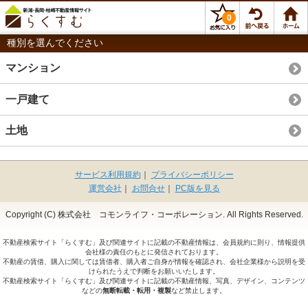
0
種別を選んでください
マンション
一戸建て
土地
サービス利用規約
｜
プライバシーポリシー
運営会社
｜
お問合せ
｜
PC版を見る
Copyright (C) 株式会社 コモンライフ・コーポレーション. All Rights Reserved.
不動産検索サイト「らくすむ」及び関連サイトに記載の不動産情報は、会員規約に則り、情報提供
会社様の責任のもとに発信されております。
不動産の賃借、購入に関しては賃借者、購入者ご自身が情報を確認され、会社企業様から説明を受
けられたうえで判断をお願いいたします。
不動産検索サイト「らくすむ」及び関連サイトに記載の不動産情報、写真、デザイン、コンテンツ
などの
無断転載・転用・複製
など禁止します。