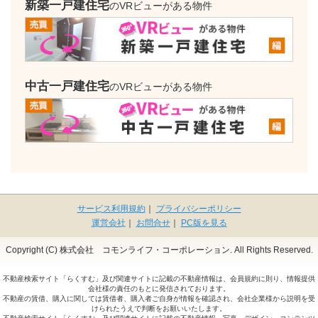
新築一戸建住宅
のVRビューがある物件
中古一戸建住宅
のVRビューがある物件
サービス利用規約
｜
プライバシーポリシー
運営会社
｜
お問合せ
｜
PC版を見る
Copyright (C) 株式会社 コモンライフ・コーポレーション. All Rights Reserved.
不動産検索サイト「らくすむ」及び関連サイトに記載の不動産情報は、会員規約に則り、情報提供
会社様の責任のもとに発信されております。
不動産の賃借、購入に関しては賃借者、購入者ご自身が情報を確認され、会社企業様から説明を受
けられたうえで判断をお願いいたします。