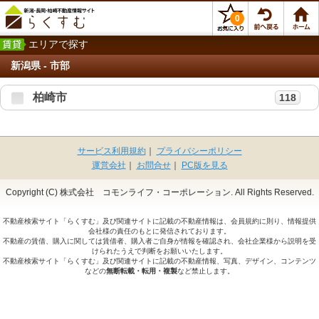
0
エリアで探す
新潟県 - 市部
柏崎市
118
サービス利用規約
｜
プライバシーポリシー
運営会社
｜
お問合せ
｜
PC版を見る
Copyright (C) 株式会社 コモンライフ・コーポレーション. All Rights Reserved.
不動産検索サイト「らくすむ」及び関連サイトに記載の不動産情報は、会員規約に則り、情報提供
会社様の責任のもとに発信されております。
不動産の賃借、購入に関しては賃借者、購入者ご自身が情報を確認され、会社企業様から説明を受
けられたうえで判断をお願いいたします。
不動産検索サイト「らくすむ」及び関連サイトに記載の不動産情報、写真、デザイン、コンテンツ
などの
無断転載・転用・複製
など禁止します。