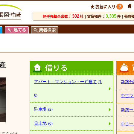
0
302
3,335
物件掲載企業数：
社
｜賃貸物件：
件｜売買
産
アパート・マンション・一戸建て
新築分
(1
6)
中古マ
駐車場
(2)
新築一
貸土地
(0)
中古一
してくださ