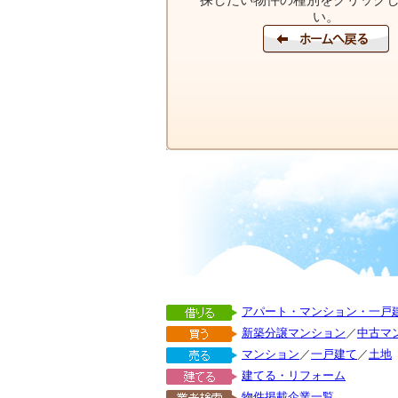
い。
アパート・マンション・一戸
新築分譲マンション
／
中古マ
マンション
／
一戸建て
／
土地
建てる・リフォーム
物件掲載企業一覧