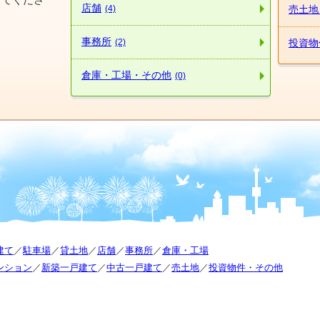
店舗
(4)
売土地
事務所
(2)
投資物
倉庫・工場・その他
(0)
建て
／
駐車場
／
貸土地
／
店舗
／
事務所
／
倉庫・工場
ンション
／
新築一戸建て
／
中古一戸建て
／
売土地
／
投資物件・その他