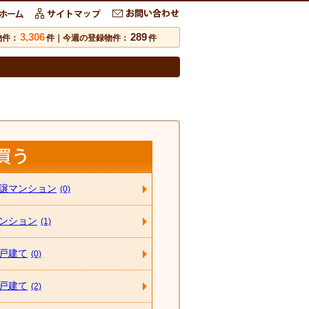
3,306
289
物件：
件｜今週の登録物件：
件
譲マンション
(0)
ンション
(1)
戸建て
(0)
戸建て
(2)