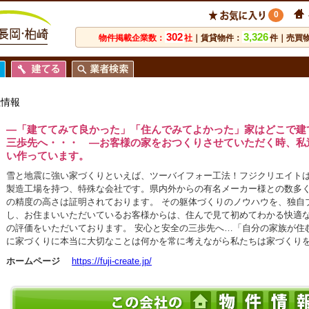
0
302
3,326
物件掲載企業数：
社
｜賃貸物件：
件｜売買
社情報
―「建ててみて良かった」「住んでみてよかった」家はどこで建
三歩先へ・・・ ―お客様の家をおつくりさせていただく時、私
い作っています。
雪と地震に強い家づくりといえば、ツーバイフォー工法！フジクリエイト
製造工場を持つ、特殊な会社です。県内外からの有名メーカー様との数多
の精度の高さは証明されております。 その躯体づくりのノウハウを、独自
し、お住まいいただいているお客様からは、住んで見て初めてわかる快適
の評価をいただいております。 安心と安全の三歩先へ…「自分の家族が住
に家づくりに本当に大切なことは何かを常に考えながら私たちは家づくり
ホームページ
https://fuji-create.jp/