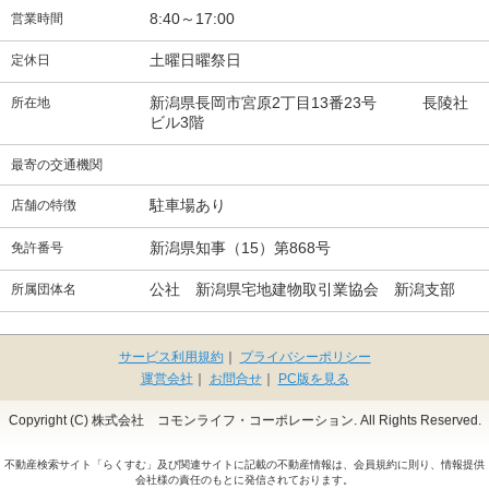
8:40～17:00
営業時間
土曜日曜祭日
定休日
新潟県長岡市宮原2丁目13番23号 長陵社
所在地
ビル3階
最寄の交通機関
駐車場あり
店舗の特徴
新潟県知事（15）第868号
免許番号
公社 新潟県宅地建物取引業協会 新潟支部
所属団体名
サービス利用規約
｜
プライバシーポリシー
運営会社
｜
お問合せ
｜
PC版を見る
Copyright (C) 株式会社 コモンライフ・コーポレーション. All Rights Reserved.
不動産検索サイト「らくすむ」及び関連サイトに記載の不動産情報は、会員規約に則り、情報提供
会社様の責任のもとに発信されております。