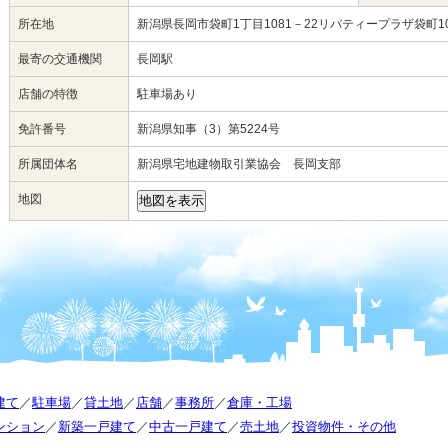
所在地
新潟県長岡市袋町1丁目1081－22リバティープラザ袋町1
最寄の交通機関
長岡駅
店舗の特徴
駐車場あり
免許番号
新潟県知事（3）第5224号
所属団体名
新潟県宅地建物取引業協会 長岡支部
地図
地図を表示
建て
／
駐車場
／
貸土地
／
店舗
／
事務所
／
倉庫・工場
ンション
／
新築一戸建て
／
中古一戸建て
／
売土地
／
投資物件・その他