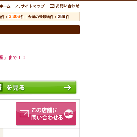
3,306
289
物件：
件｜今週の登録物件：
件
産」まで！！
い