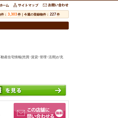
3,303
227
物件：
件｜今週の登録物件：
件
産住宅情報(売買･賃貸･管理･活用)が充
い