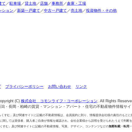
建て
／
駐車場
／
貸土地
／
店舗
／
事務所
／
倉庫・工場
ンション
／
新築一戸建て
／
中古一戸建て
／
売土地
／
投資物件・その他
プ
プライバシーポリシー
お問い合わせ
リンク
opyright (C)
株式会社 コモンライフ・コーポレーション
. All Rights Reserve
新潟・長岡・柏崎の賃貸・マンション・アパート・住宅の不動産物件情報サイ
らくすむ」及び関連サイトに記載の不動産情報は、会員規約に則り、情報提供会社様の責任のもとに
に関しては賃借者、購入者ご自身が情報を確認され、会社企業様から説明を受けられたうえで判断
くすむ」及び関連サイトに記載の不動産情報、写真、デザイン、コンテンツなどの
無断転載・転用