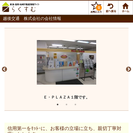
0
越後交通 株式会社の会社情報
Ｅ・ＰＬＡＺＡ１階です。
信用第一をﾓｯﾄｰに、お客様の立場に立ち、親切丁寧対