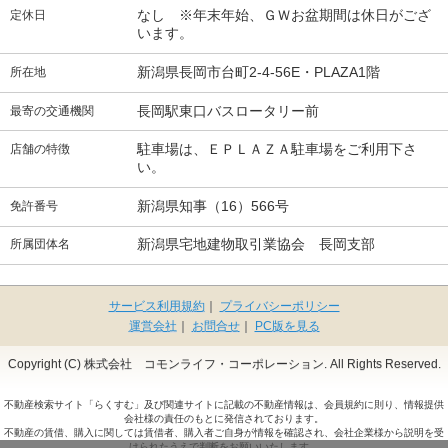
なし ※年末年始、ＧＷお盆期間は休日がござ
定休日
います。
新潟県長岡市台町2-4-56E・PLAZA1階
所在地
長岡駅東口バスロータリー前
最寄の交通機関
駐車場は、ＥＰＬＡＺＡ駐車場をご利用下さ
店舗の特徴
い。
新潟県知事（16）566号
免許番号
新潟県宅地建物取引業協会 長岡支部
所属団体名
サービス利用規約
｜
プライバシーポリシー
運営会社
｜
お問合せ
｜
PC版を見る
Copyright (C) 株式会社 コモンライフ・コーポレーション. All Rights Reserved.
不動産検索サイト「らくすむ」及び関連サイトに記載の不動産情報は、会員規約に則り、情報提供
会社様の責任のもとに発信されております。
不動産の賃借、購入に関しては賃借者、購入者ご自身が情報を確認され、会社企業様から説明を受
けられたうえで判断をお願いいたします。