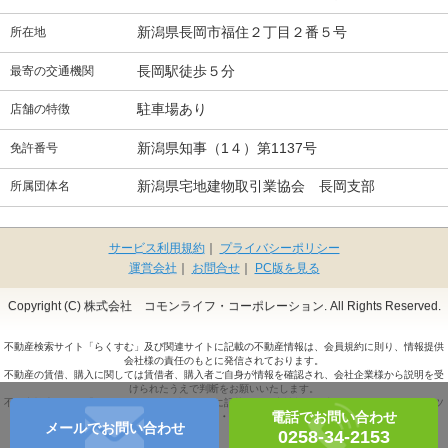
新潟県長岡市福住２丁目２番５号
所在地
長岡駅徒歩５分
最寄の交通機関
駐車場あり
店舗の特徴
新潟県知事（1４）第1137号
免許番号
新潟県宅地建物取引業協会 長岡支部
所属団体名
サービス利用規約
｜
プライバシーポリシー
運営会社
｜
お問合せ
｜
PC版を見る
Copyright (C) 株式会社 コモンライフ・コーポレーション. All Rights Reserved.
不動産検索サイト「らくすむ」及び関連サイトに記載の不動産情報は、会員規約に則り、情報提供
会社様の責任のもとに発信されております。
不動産の賃借、購入に関しては賃借者、購入者ご自身が情報を確認され、会社企業様から説明を受
けられたうえで判断をお願いいたします。
不動産検索サイト「らくすむ」及び関連サイトに記載の不動産情報、写真、デザイン、コンテンツ
電話でお問い合わせ
などの
無断転載・転用・複製
など禁止します。
メールでお問い合わせ
0258-34-2153