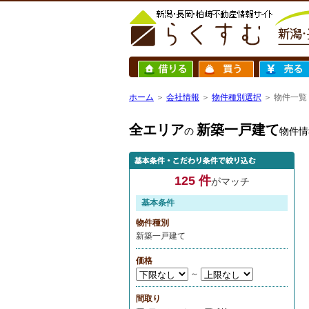
ホーム
＞
会社情報
＞
物件種別選択
＞ 物件一覧
全エリア
新築一戸建て
の
物件情
125 件
がマッチ
基本条件
物件種別
新築一戸建て
価格
～
間取り