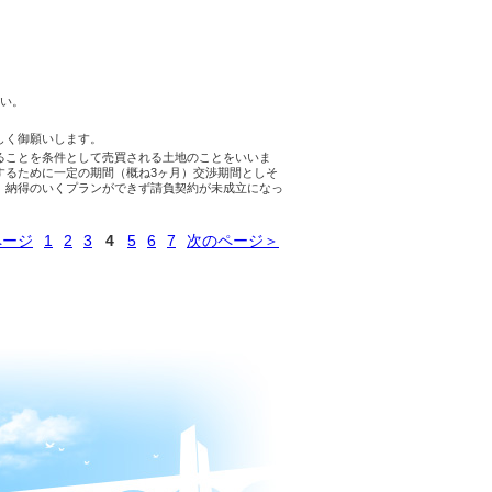
さい。
しく御願いします。
ることを条件として売買される土地のことをいいま
するために一定の期間（概ね3ヶ月）交渉期間としそ
。納得のいくプランができず請負契約が未成立になっ
ページ
1
2
3
4
5
6
7
次のページ＞