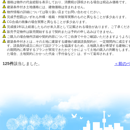
価格は物件の代金総額を表示しており、消費税が課税される場合は税込み価格です。
建築条件付き土地価格には、建物価格は含まれません。
物件情報の詳細については取り扱い店までお問い合わせください。
完成予想図はいずれも外構・植栽・外観等実際のものと異なることが多少あります。
CG合成の画像の場合実際と異なることが多少あります。
完成後1年以上経過したものが未入居として記載される場合があります。ご了承くだ
販売予定物件は販売開始するまで契約または予約の申し込みはできません。
ご購入の場合物件詳細や契約内容についてご自身で十分ご確認いただきますようよろ
建築条件付きとは…その土地に建築する建物の建築請負契約が、一定期間内に成立す
す。請負契約成立に向けて設計プランを協議するため、土地購入者が希望する建物に
の期間内に希望するプランが実現できたかどうかによって土地の購入の判断をします
た場合、土地契約にかかった代金（手付金など）は、すべて返却されます。
125件
該当しました。
＜前の