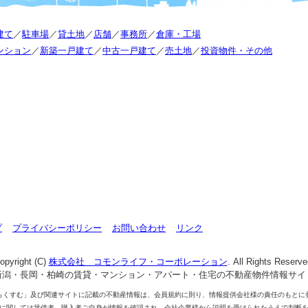
建て
／
駐車場
／
貸土地
／
店舗
／
事務所
／
倉庫・工場
ンション
／
新築一戸建て
／
中古一戸建て
／
売土地
／
投資物件・その他
プ
プライバシーポリシー
お問い合わせ
リンク
opyright (C)
株式会社 コモンライフ・コーポレーション
. All Rights Reserve
新潟・長岡・柏崎の賃貸・マンション・アパート・住宅の不動産物件情報サイ
らくすむ」及び関連サイトに記載の不動産情報は、会員規約に則り、情報提供会社様の責任のもとに
に関しては賃借者、購入者ご自身が情報を確認され、会社企業様から説明を受けられたうえで判断