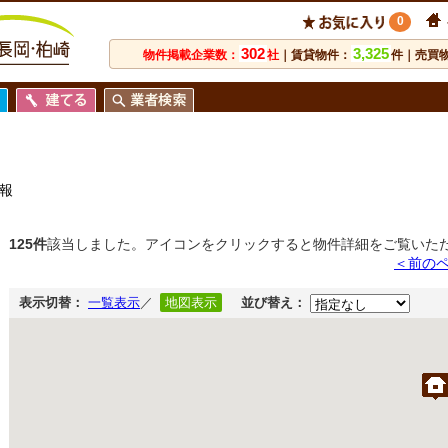
0
302
3,325
物件掲載企業数：
社
｜賃貸物件：
件｜売買
報
125件
該当しました。アイコンをクリックすると物件詳細をご覧いた
＜前の
表示切替：
一覧表示
／
地図表示
並び替え：