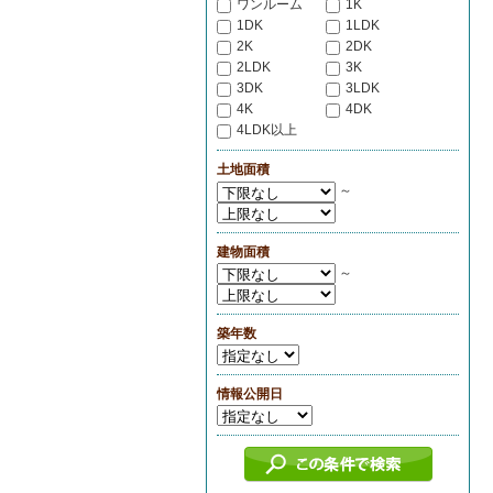
ワンルーム
1K
1DK
1LDK
2K
2DK
2LDK
3K
3DK
3LDK
4K
4DK
4LDK以上
土地面積
～
建物面積
～
築年数
情報公開日