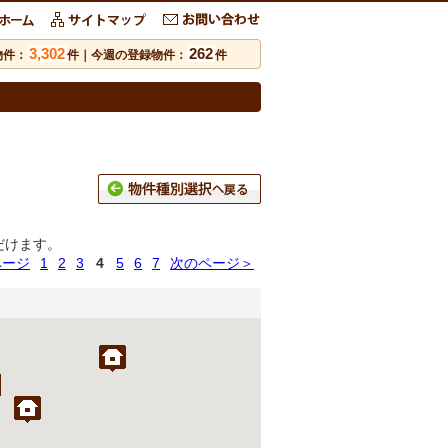
3,302
262
物件：
件｜今週の登録物件：
件
だけます。
ページ
1
2
3
4
5
6
7
次のページ＞