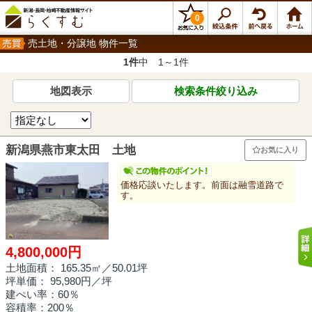
0
売土地・分譲地 物件一覧
1件
中 1～1件
地図表示
検索条件絞り込み
新潟県燕市東太田 土地
お気に入り
価格応談いたします。前面は融雪道路で
す。
4,800,000円
土地面積： 165.35㎡／50.01坪
坪単価： 95,980円／坪
建ぺい率：60％
容積率：200％