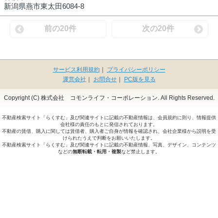
新潟県燕市東太田6084-8
前の20件
次の20件
サービス利用規約
｜
プライバシーポリシー
運営会社
｜
お問合せ
｜
PC版を見る
Copyright (C) 株式会社 コモンライフ・コーポレーション. All Rights Reserved.
不動産検索サイト「らくすむ」及び関連サイトに記載の不動産情報は、会員規約に則り、情報提供
会社様の責任のもとに発信されております。
不動産の賃借、購入に関しては賃借者、購入者ご自身が情報を確認され、会社企業様から説明を受
けられたうえで判断をお願いいたします。
不動産検索サイト「らくすむ」及び関連サイトに記載の不動産情報、写真、デザイン、コンテンツ
などの
無断転載・転用・複製
など禁止します。