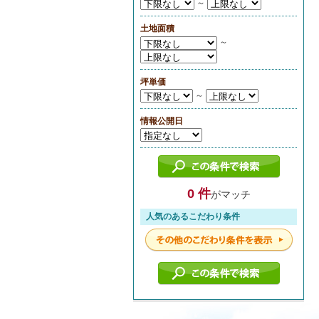
～
土地面積
～
坪単価
～
情報公開日
0 件
がマッチ
人気のあるこだわり条件