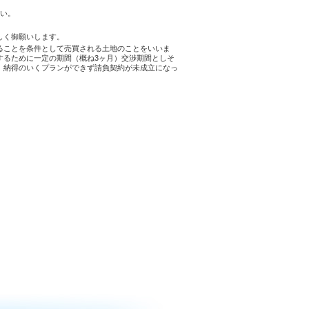
さい。
しく御願いします。
ることを条件として売買される土地のことをいいま
するために一定の期間（概ね3ヶ月）交渉期間としそ
。納得のいくプランができず請負契約が未成立になっ