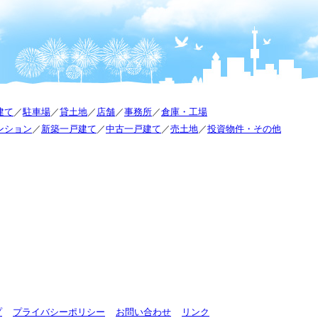
建て
／
駐車場
／
貸土地
／
店舗
／
事務所
／
倉庫・工場
ンション
／
新築一戸建て
／
中古一戸建て
／
売土地
／
投資物件・その他
プ
プライバシーポリシー
お問い合わせ
リンク