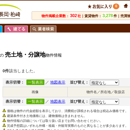
0
302
3,278
物件掲載企業数：
社
｜賃貸物件：
件｜売買
売土地・分譲地
の
物件情報
0件
該当しました。
表示切替：
一覧表示
／
地図表示
並び替え：
画像
物件名／所在地／取扱店
表示切替：
一覧表示
／
地図表示
並び替え：
価格は物件の代金総額を表示しており、消費税が課税される場合は税込み価格です。
建築条件付き土地価格には、建物価格は含まれません。
物件情報の詳細については取り扱い店までお問い合わせください。
完成予想図はいずれも外構・植栽・外観等実際のものと異なることが多少あります。