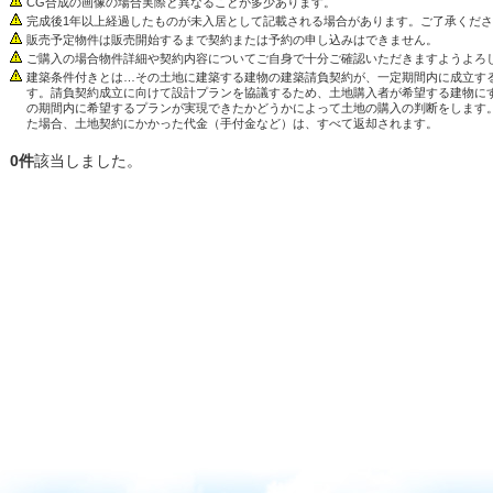
CG合成の画像の場合実際と異なることが多少あります。
完成後1年以上経過したものが未入居として記載される場合があります。ご了承くだ
販売予定物件は販売開始するまで契約または予約の申し込みはできません。
ご購入の場合物件詳細や契約内容についてご自身で十分ご確認いただきますようよろ
建築条件付きとは…その土地に建築する建物の建築請負契約が、一定期間内に成立す
す。請負契約成立に向けて設計プランを協議するため、土地購入者が希望する建物に
の期間内に希望するプランが実現できたかどうかによって土地の購入の判断をします
た場合、土地契約にかかった代金（手付金など）は、すべて返却されます。
0件
該当しました。