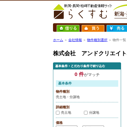
ホーム
＞
会社情報
＞
物件種別選択
＞ 物件一覧
株式会社 アンドクリエイト
0 件
がマッチ
基本条件
物件種別
売土地・分譲地
詳細種別
売土地
分譲地
価格