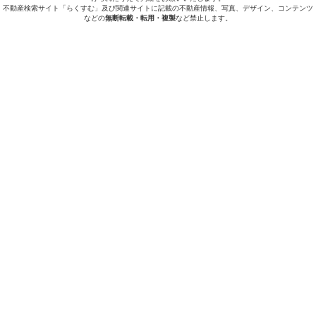
不動産検索サイト「らくすむ」及び関連サイトに記載の不動産情報、写真、デザイン、コンテンツ
などの
無断転載・転用・複製
など禁止します。