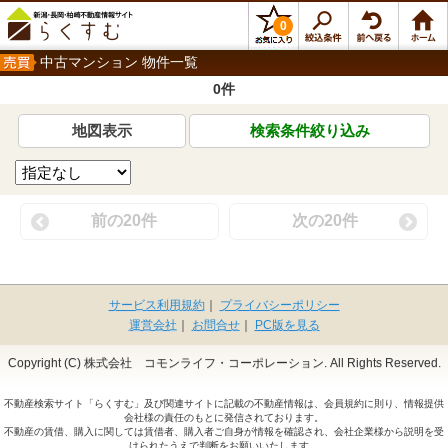
0
中古マンション 物件一覧
0件
地図表示
検索条件絞り込み
前の20件
次の20件
サービス利用規約
｜
プライバシーポリシー
運営会社
｜
お問合せ
｜
PC版を見る
Copyright (C) 株式会社 コモンライフ・コーポレーション. All Rights Reserved.
不動産検索サイト「らくすむ」及び関連サイトに記載の不動産情報は、会員規約に則り、情報提供
会社様の責任のもとに発信されております。
不動産の賃借、購入に関しては賃借者、購入者ご自身が情報を確認され、会社企業様から説明を受
けられたうえで判断をお願いいたします。