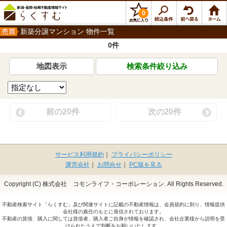
0
新築分譲マンション 物件一覧
0件
地図表示
検索条件絞り込み
前の20件
次の20件
サービス利用規約
｜
プライバシーポリシー
運営会社
｜
お問合せ
｜
PC版を見る
Copyright (C) 株式会社 コモンライフ・コーポレーション. All Rights Reserved.
不動産検索サイト「らくすむ」及び関連サイトに記載の不動産情報は、会員規約に則り、情報提供
会社様の責任のもとに発信されております。
不動産の賃借、購入に関しては賃借者、購入者ご自身が情報を確認され、会社企業様から説明を受
けられたうえで判断をお願いいたします。