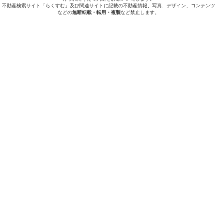
不動産検索サイト「らくすむ」及び関連サイトに記載の不動産情報、写真、デザイン、コンテンツ
などの
無断転載・転用・複製
など禁止します。