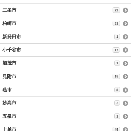
三条市
22
柏崎市
31
新発田市
1
小千谷市
17
加茂市
1
見附市
15
燕市
5
妙高市
2
五泉市
1
上越市
45