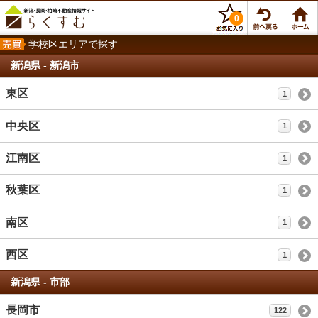
0
学校区エリアで探す
新潟県 - 新潟市
東区
1
中央区
1
江南区
1
秋葉区
1
南区
1
西区
1
新潟県 - 市部
長岡市
122