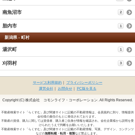
南魚沼市
2
胎内市
1
新潟県 - 町村
湯沢町
1
刈羽村
3
サービス利用規約
｜
プライバシーポリシー
運営会社
｜
お問合せ
｜
PC版を見る
Copyright (C) 株式会社 コモンライフ・コーポレーション. All Rights Reserved.
不動産検索サイト「らくすむ」及び関連サイトに記載の不動産情報は、会員規約に則り、情報提供
会社様の責任のもとに発信されております。
不動産の賃借、購入に関しては賃借者、購入者ご自身が情報を確認され、会社企業様から説明を受
けられたうえで判断をお願いいたします。
不動産検索サイト「らくすむ」及び関連サイトに記載の不動産情報、写真、デザイン、コンテンツ
などの
無断転載・転用・複製
など禁止します。