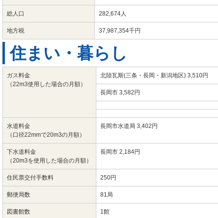
総人口
282,674人
地方税
37,987,354千円
住まい・暮らし
ガス料金
北陸瓦斯(三条・長岡・新潟地区) 3,510円
（22m3使用した場合の月額）
長岡市 3,582円
水道料金
長岡市水道局 3,402円
（口径22mmで20m3の月額）
下水道料金
長岡市 2,184円
（20m3を使用した場合の月額）
住民票交付手数料
250円
郵便局数
81局
図書館数
1館