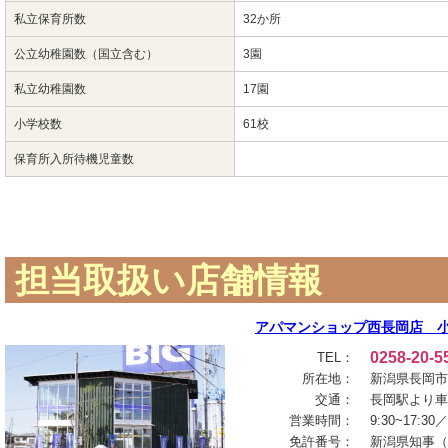
私立保育所数
32か所
公立幼稚園数（国立含む）
3園
私立幼稚園数
17園
小学校数
61校
保育所入所待機児童数
担当取扱い店舗情報
アパマンショップ西長岡店 
0258-20-5
TEL：
所在地：
新潟県長岡市緑
交通：
長岡駅より車
営業時間：
9:30~17:
免許番号：
新潟県知事（