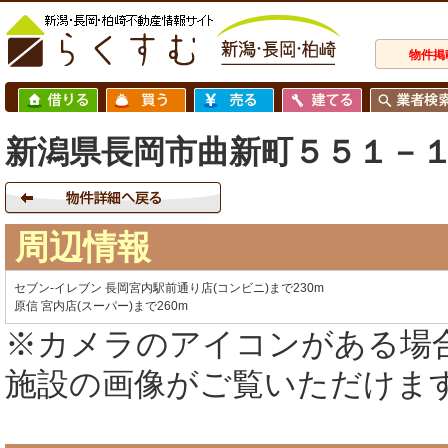
物件掲
新潟県長岡市曲新町５５１－
周辺情報
セブン-イレブン 長岡宮内駅前通り店(コンビニ)まで230m
原信 宮内店(スーパー)まで260m
※カメラのアイコンがある場
施設の画像がご覧いただけま