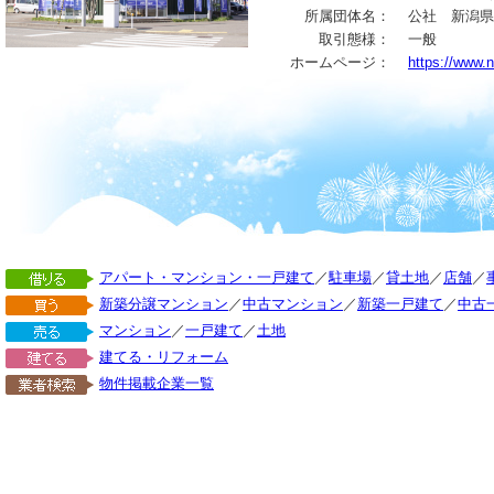
所属団体名：
公社 新潟県
取引態様：
一般
ホームページ：
https://www.
アパート・マンション・一戸建て
／
駐車場
／
貸土地
／
店舗
／
新築分譲マンション
／
中古マンション
／
新築一戸建て
／
中古
マンション
／
一戸建て
／
土地
建てる・リフォーム
物件掲載企業一覧