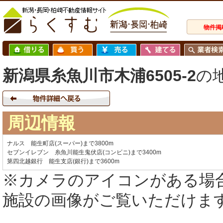
物件掲
新潟県糸魚川市木浦6505-2
の
周辺情報
ナルス 能生町店(スーパー)まで3800m
セブンイレブン 糸魚川能生鬼伏店(コンビニ)まで3400m
第四北越銀行 能生支店(銀行)まで3600m
※カメラのアイコンがある場
施設の画像がご覧いただけま