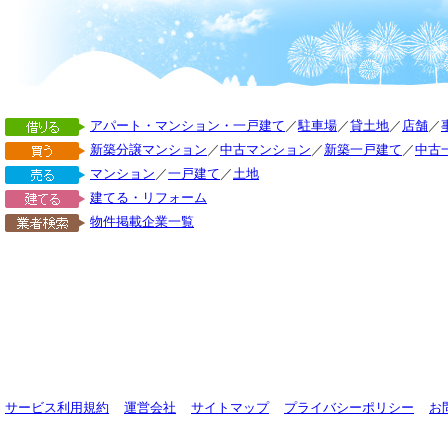
アパート・マンション・一戸建て
／
駐車場
／
貸土地
／
店舗
／
新築分譲マンション
／
中古マンション
／
新築一戸建て
／
中古
マンション
／
一戸建て
／
土地
建てる・リフォーム
物件掲載企業一覧
サービス利用規約
運営会社
サイトマップ
プライバシーポリシー
お