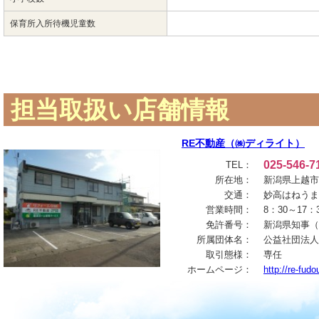
保育所入所待機児童数
担当取扱い店舗情報
RE不動産（㈱ディライト）
025-546-7
TEL：
所在地：
新潟県上越市春
交通：
妙高はねうま
営業時間：
8：30～1
免許番号：
新潟県知事（1
所属団体名：
公益社団法人
取引態様：
専任
ホームページ：
http://re-fud