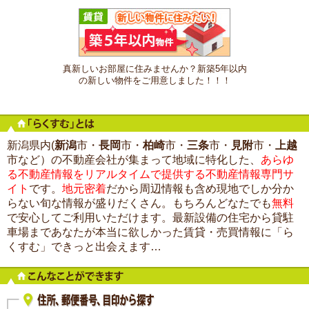
真新しいお部屋に住みませんか？新築5年以内
の新しい物件をご用意しました！！！
新潟県内(
新潟
市・
長岡
市・
柏崎
市・
三条
市・
見附
市・
上越
市など）の不動産会社が集まって地域に特化した、
あらゆ
る不動産情報をリアルタイムで提供する不動産情報専門サ
イト
です。
地元密着
だから周辺情報も含め現地でしか分か
らない旬な情報が盛りだくさん。もちろんどなたでも
無料
で安心してご利用いただけます。最新設備の住宅から貸駐
車場まであなたが本当に欲しかった賃貸・売買情報に「ら
くすむ」できっと出会えます…