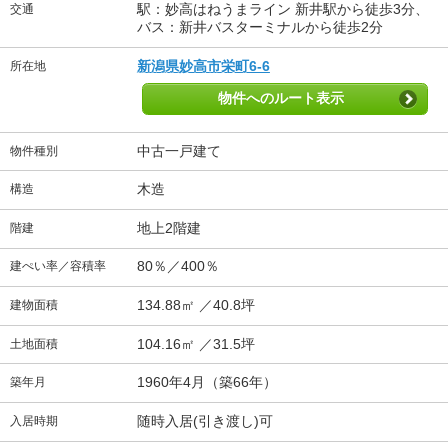
駅：妙高はねうまライン 新井駅から徒歩3分、
交通
バス：新井バスターミナルから徒歩2分
新潟県妙高市栄町6-6
所在地
物件へのルート表示
中古一戸建て
物件種別
木造
構造
地上2階建
階建
80％／400％
建ぺい率／容積率
134.88㎡ ／40.8坪
建物面積
104.16㎡ ／31.5坪
土地面積
1960年4月（築66年）
築年月
随時入居(引き渡し)可
入居時期