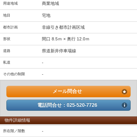
商業地域
用途地域
宅地
地目
非線引き都市計画区域
都市計画
間口 8.5ｍ × 奥行 12.0ｍ
形状
県道新井停車場線
道路
-
私道
-
その他の制限
メール問合せ
電話問合せ：025-520-7726
物件詳細情報
-
所在階／階数