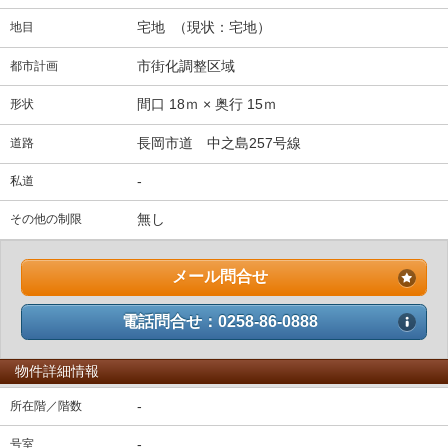
宅地 （現状：宅地）
地目
市街化調整区域
都市計画
間口 18ｍ × 奥行 15ｍ
形状
長岡市道 中之島257号線
道路
-
私道
無し
その他の制限
メール問合せ
電話問合せ：0258-86-0888
物件詳細情報
-
所在階／階数
-
号室