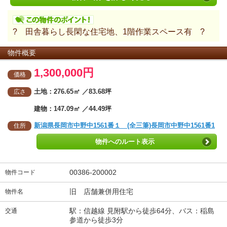
? 田舎暮らし長閑な住宅地、1階作業スペース有 ?
物件概要
1,300,000円
価格
土地：276.65㎡ ／83.68坪
広さ
建物：147.09㎡ ／44.49坪
新潟県長岡市中野中1561番１ (全三筆)長岡市中野中1561番1
住所
物件へのルート表示
00386-200002
物件コード
旧 店舗兼併用住宅
物件名
駅：信越線 見附駅から徒歩64分、バス：稲島
交通
参道から徒歩3分