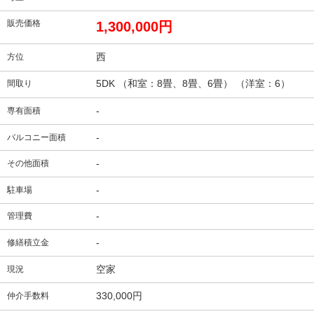
販売価格
1,300,000円
西
方位
5DK （和室：8畳、8畳、6畳） （洋室：6）
間取り
-
専有面積
-
バルコニー面積
-
その他面積
-
駐車場
-
管理費
-
修繕積立金
空家
現況
330,000円
仲介手数料