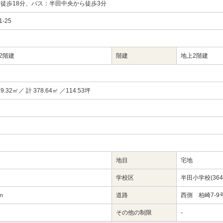
ら徒歩18分、バス：半田中央から徒歩3分
-25
2階建
階建
地上2階建
89.32㎡／ 計 378.64㎡ ／114.53坪
地目
宅地
学校区
半田小学校(364
ｍ
道路
西側 柏崎7-9
その他の制限
-