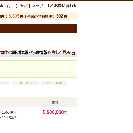
3,305
302
物件：
件｜今週の登録物件：
件
価格
5,500,000
／155.49坪
円
／114.53坪