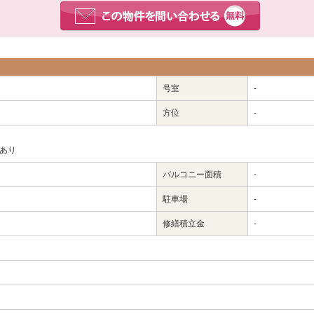
号室
-
方位
-
きあり
バルコニー面積
-
駐車場
-
修繕積立金
-