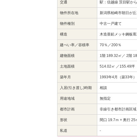
交通
駅：信越線 茨目駅か
物件所在地
新潟県柏崎市朝日が丘1
物件種別
中古一戸建て
構造
木造亜鉛メッキ鋼板葺
建ぺい率／容積率
70％／200％
建物面積
1階 189.32㎡／ 2階 1
土地面積
514.02㎡ ／155.49坪
築年月
1993年4月（築33年）
入居(引き渡し)時期
相談
用途地域
無指定
都市計画
非線引き都市計画区域
形状
間口 19.7ｍ × 奥行 25
私道
-