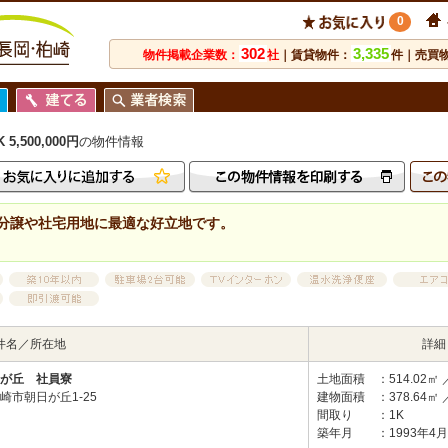
0
302
3,335
物件掲載企業数：
社
｜賃貸物件：
件｜売買
,500,000円
の物件情報
分譲や社宅用地に最適な好立地です。
件名／所在地
詳細
が丘 社員寮
土地面積
：514.02㎡ 
崎市朝日が丘1-25
建物面積
：378.64㎡ 
間取り
：1K
築年月
：1993年4月