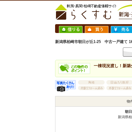
新潟県柏崎市朝日が丘1-25 中古一戸建て 1K 5
一棟現況渡し！新築
物
朝日
新潟県柏