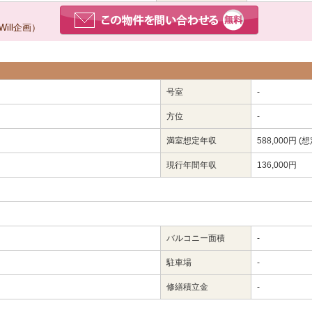
ll企画）
号室
-
方位
-
満室想定年収
588,000円 (想
現行年間年収
136,000円
バルコニー面積
-
駐車場
-
修繕積立金
-