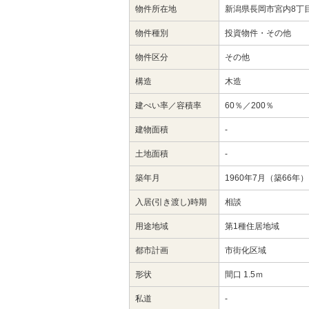
物件所在地
新潟県長岡市宮内8丁目1
物件種別
投資物件・その他
物件区分
その他
構造
木造
建ぺい率／容積率
60％／200％
建物面積
-
土地面積
-
築年月
1960年7月（築66年）
入居(引き渡し)時期
相談
用途地域
第1種住居地域
都市計画
市街化区域
形状
間口 1.5ｍ
私道
-