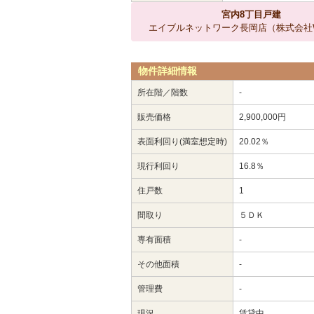
宮内8丁目戸建
エイブルネットワーク長岡店（株式会社Wi
物件詳細情報
所在階／階数
-
販売価格
2,900,000円
表面利回り(満室想定時)
20.02％
現行利回り
16.8％
住戸数
1
間取り
５ＤＫ
専有面積
-
その他面積
-
管理費
-
現況
賃貸中