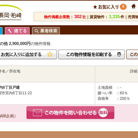
0
302
3,335
物件掲載企業数：
社
｜賃貸物件：
件｜売買
2,900,000円
の物件情報
件名／所在地
詳細
内8丁目戸建
土地面積
：-
市宮内8丁目11-22
建ぺい率
：60％
容積率
：200％
ll企画）