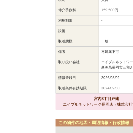
仲介手数料
159,500円
利用制限
-
設備
-
取引態様
一般
備考
再建築不可
取り扱い会社
エイブルネットワー
新潟県長岡市三和3
情報登録日
2026/08/02
取引条件有効期限
2024/09/30
宮内8丁目戸建
エイブルネットワーク長岡店（株式会社Wi
この物件の地図・周辺情報・行政情報