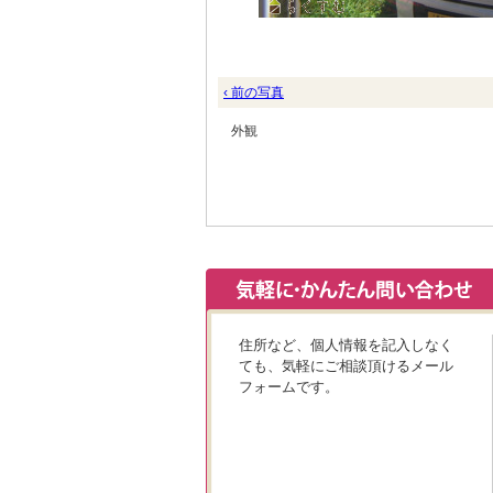
‹ 前の写真
外観