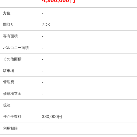
4,900,000円
-
方位
7DK
間取り
-
専有面積
-
バルコニー面積
-
その他面積
-
駐車場
-
管理費
-
修繕積立金
現況
330,000円
仲介手数料
-
利用制限