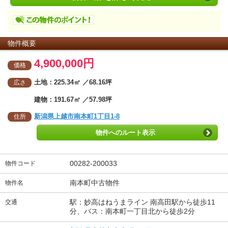
物件概要
4,900,000円
価格
土地：225.34㎡ ／68.16坪
広さ
建物：191.67㎡ ／57.98坪
新潟県上越市南本町1丁目1-8
住所
物件へのルート表示
00282-200033
物件コード
南本町中古物件
物件名
駅：妙高はねうまライン 南高田駅から徒歩11
交通
分、バス：南本町一丁目北から徒歩2分