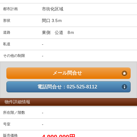
市街化区域
都市計画
間口 3.5ｍ
形状
東側 公道 8ｍ
道路
-
私道
-
その他の制限
メール問合せ
電話問合せ：025-525-8112
物件詳細情報
-
所在階／階数
-
号室
販売価格