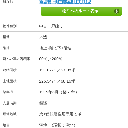
新潟県上越市南本町1丁目1-8
所在地
物件へのルート表示
中古一戸建て
物件種別
木造
構造
地上2階地下1階建
階建
60％／200％
建ぺい率／容積率
191.67㎡ ／57.98坪
建物面積
225.34㎡ ／68.16坪
土地面積
1975年8月（築51年）
築年月
相談
入居時期
第1種低層住居専用地域
用途地域
宅地 （現状：宅地）
地目