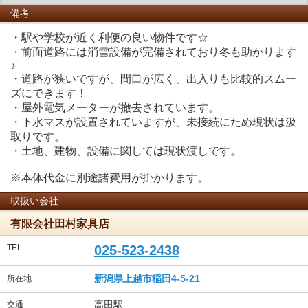
備考
・駅や学校が近く利便の良い物件です☆
・前面道路には消雪設備が完備されており冬も助かります
♪
・道路が狭いですが、間口が広く、出入りも比較的スムー
ズにできます！
・屋外電気メーターが撤去されています。
・下水マスが設置されていますが、未接続にため現状は汲
取りです。
・土地、建物、設備に関しては現状渡しです。
※本体代金に別途諸費用が掛かります。
取扱い会社
有限会社田村家具店
TEL
025-523-2438
新潟県上越市稲田4-5-21
所在地
高田駅
交通