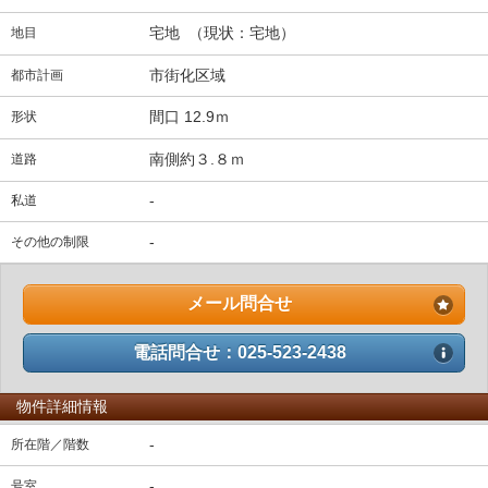
宅地 （現状：宅地）
地目
市街化区域
都市計画
間口 12.9ｍ
形状
南側約３.８ｍ
道路
-
私道
-
その他の制限
メール問合せ
電話問合せ：025-523-2438
物件詳細情報
-
所在階／階数
-
号室