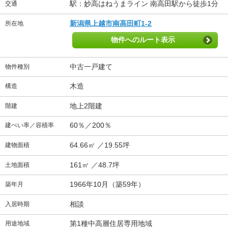
駅：妙高はねうまライン 南高田駅から徒歩1分
交通
新潟県上越市南高田町1-2
所在地
物件へのルート表示
中古一戸建て
物件種別
木造
構造
地上2階建
階建
60％／200％
建ぺい率／容積率
64.66㎡ ／19.55坪
建物面積
161㎡ ／48.7坪
土地面積
1966年10月（築59年）
築年月
相談
入居時期
第1種中高層住居専用地域
用途地域