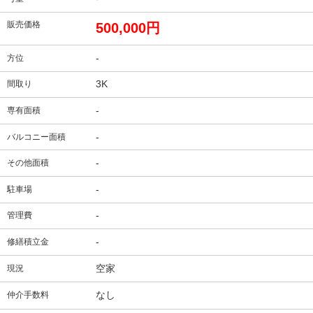
販売価格
500,000円
-
方位
3K
間取り
-
専有面積
-
バルコニー面積
-
その他面積
-
駐車場
-
管理費
-
修繕積立金
空家
現況
なし
仲介手数料