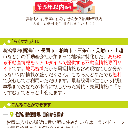
真新しいお部屋に住みませんか？新築5年以内
の新しい物件をご用意しました！！！
新潟県内(
新潟
市・
長岡
市・
柏崎
市・
三条
市・
見附
市・
上越
市など）の不動産会社が集まって地域に特化した、
あらゆ
る不動産情報をリアルタイムで提供する不動産情報専門サ
イト
です。
地元密着
だから周辺情報も含め現地でしか分か
らない旬な情報が盛りだくさん。もちろんどなたでも
無料
で安心してご利用いただけます。最新設備の住宅から貸駐
車場まであなたが本当に欲しかった賃貸・売買情報に「ら
くすむ」できっと出会えます…
お気に入りの場所に近い所に住みたい方は、ランドマーク