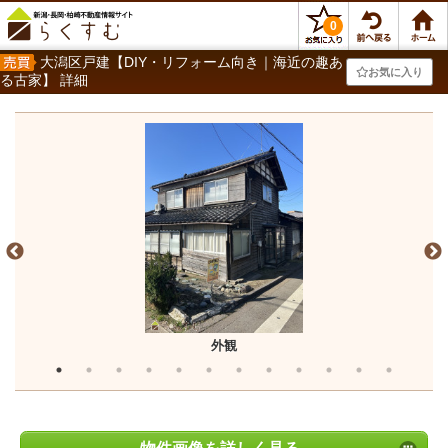
0
大潟区戸建【DIY・リフォーム向き｜海近の趣あ
お気に入り
る古家】 詳細
外観