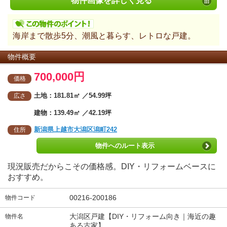
物件画像を詳しく見る
海岸まで散歩5分、潮風と暮らす、レトロな戸建。
物件概要
700,000円
価格
土地：181.81㎡ ／54.99坪
広さ
建物：139.49㎡ ／42.19坪
新潟県上越市大潟区潟町242
住所
物件へのルート表示
現況販売だからこその価格感。DIY・リフォームベースに
おすすめ。
00216-200186
物件コード
大潟区戸建【DIY・リフォーム向き｜海近の趣
物件名
ある古家】