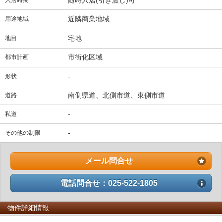
近隣商業地域
用途地域
宅地
地目
市街化区域
都市計画
-
形状
南側県道、北側市道、東側市道
道路
-
私道
-
その他の制限
メール問合せ
電話問合せ：025-522-1805
物件詳細情報