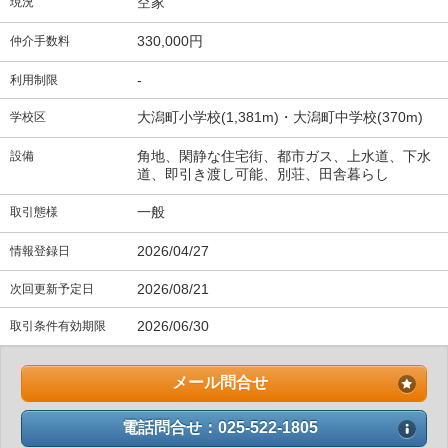
空家
現況
330,000円
仲介手数料
-
利用制限
大潟町小学校(1,381m)・大潟町中学校(370m)
学校区
角地、閑静な住宅街、都市ガス、上水道、下水
設備
道、即引き渡し可能、別荘、田舎暮らし
一般
取引態様
2026/04/27
情報登録日
2026/08/21
次回更新予定日
2026/06/30
取引条件有効期限
メール問合せ
電話問合せ：025-522-1805