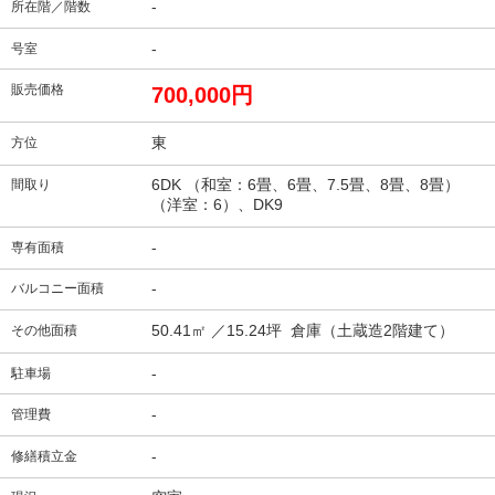
-
所在階／階数
-
号室
販売価格
700,000円
東
方位
6DK （和室：6畳、6畳、7.5畳、8畳、8畳）
間取り
（洋室：6）、DK9
-
専有面積
-
バルコニー面積
50.41㎡ ／15.24坪 倉庫（土蔵造2階建て）
その他面積
-
駐車場
-
管理費
-
修繕積立金