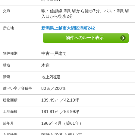
駅：信越線 潟町駅から徒歩7分、バス：潟町駅
交通
入口から徒歩2分
新潟県上越市大潟区潟町242
所在地
物件へのルート表示
中古一戸建て
物件種別
木造
構造
地上2階建
階建
80％／200％
建ぺい率／容積率
139.49㎡ ／42.19坪
建物面積
181.81㎡ ／54.99坪
土地面積
1965年4月（築61年）
築年月
随時入居(引き渡し)可
入居時期