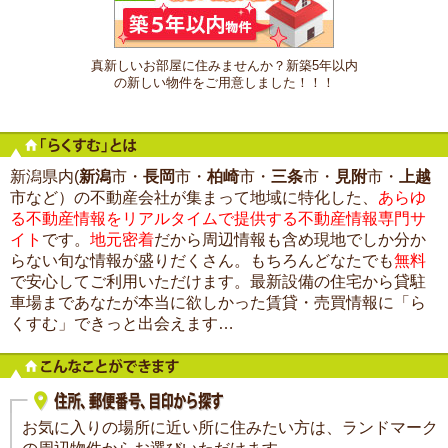
真新しいお部屋に住みませんか？新築5年以内
の新しい物件をご用意しました！！！
新潟県内(
新潟
市・
長岡
市・
柏崎
市・
三条
市・
見附
市・
上越
市など）の不動産会社が集まって地域に特化した、
あらゆ
る不動産情報をリアルタイムで提供する不動産情報専門サ
イト
です。
地元密着
だから周辺情報も含め現地でしか分か
らない旬な情報が盛りだくさん。もちろんどなたでも
無料
で安心してご利用いただけます。最新設備の住宅から貸駐
車場まであなたが本当に欲しかった賃貸・売買情報に「ら
くすむ」できっと出会えます…
お気に入りの場所に近い所に住みたい方は、ランドマーク