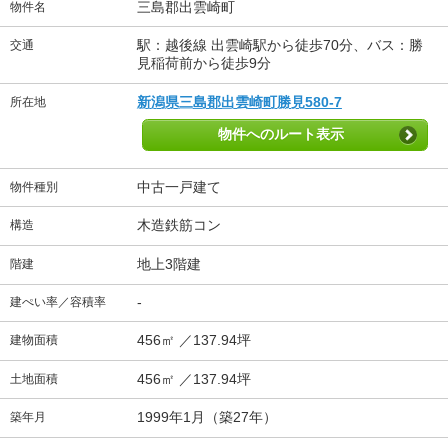
三島郡出雲崎町
物件名
駅：越後線 出雲崎駅から徒歩70分、バス：勝
交通
見稲荷前から徒歩9分
新潟県三島郡出雲崎町勝見580-7
所在地
物件へのルート表示
中古一戸建て
物件種別
木造鉄筋コン
構造
地上3階建
階建
-
建ぺい率／容積率
456㎡ ／137.94坪
建物面積
456㎡ ／137.94坪
土地面積
1999年1月（築27年）
築年月