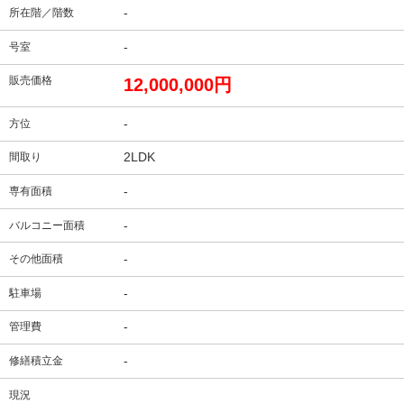
-
所在階／階数
-
号室
販売価格
12,000,000円
-
方位
2LDK
間取り
-
専有面積
-
バルコニー面積
-
その他面積
-
駐車場
-
管理費
-
修繕積立金
現況