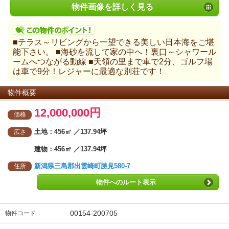
物件画像を詳しく見る
■テラス～リビングから一望できる美しい日本海をご堪
能下さい。 ■海砂を流して家の中へ！裏口～シャワール
ームへつながる動線 ■天領の里まで車で2分、ゴルフ場
は車で9分！レジャーに最適な別荘です！
物件概要
12,000,000円
価格
土地：456㎡ ／137.94坪
広さ
建物：456㎡ ／137.94坪
新潟県三島郡出雲崎町勝見580-7
住所
物件へのルート表示
00154-200705
物件コード