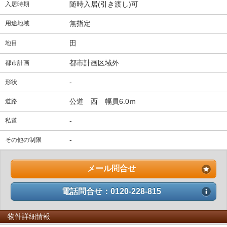
随時入居(引き渡し)可
入居時期
無指定
用途地域
田
地目
都市計画区域外
都市計画
-
形状
公道 西 幅員6.0ｍ
道路
-
私道
-
その他の制限
メール問合せ
電話問合せ：0120-228-815
物件詳細情報