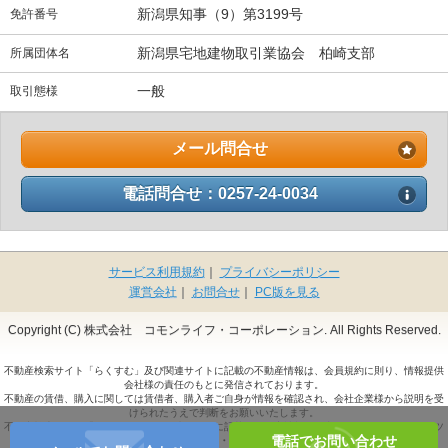
新潟県知事（9）第3199号
免許番号
新潟県宅地建物取引業協会 柏崎支部
所属団体名
一般
取引態様
メール問合せ
電話問合せ：0257-24-0034
サービス利用規約
｜
プライバシーポリシー
運営会社
｜
お問合せ
｜
PC版を見る
Copyright (C) 株式会社 コモンライフ・コーポレーション. All Rights Reserved.
不動産検索サイト「らくすむ」及び関連サイトに記載の不動産情報は、会員規約に則り、情報提供
会社様の責任のもとに発信されております。
不動産の賃借、購入に関しては賃借者、購入者ご自身が情報を確認され、会社企業様から説明を受
けられたうえで判断をお願いいたします。
不動産検索サイト「らくすむ」及び関連サイトに記載の不動産情報、写真、デザイン、コンテンツ
電話でお問い合わせ
などの
無断転載・転用・複製
など禁止します。