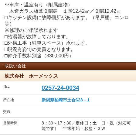
※車庫・温室有り（附属建物）
木造ガラス板葺２階建 １階12.42㎡／２階12.42㎡
□キッチン設備に故障個所があります。（吊戸棚、コンロ
等）
※修理のご相談承れます
□給湯器が故障しております。
□外構工事（駐車スペース）承れます。
□現況有姿での売買となります。
□仲介手数料別途（330,000円）
取扱い会社
株式会社 ホーメックス
TEL
0257-24-0034
新潟県柏崎市土合628－1
所在地
交通
8：30～17：30／定休日：土・日・祝（対応可
営業時間
能です） 年末年始・お盆・ＧＷ