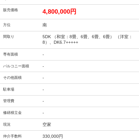
販売価格
4,800,000円
南
方位
5DK （和室：8畳、6畳、6畳、6畳） （洋室：
間取り
8）、DK6.7+++++
-
専有面積
-
バルコニー面積
-
その他面積
-
駐車場
-
管理費
-
修繕積立金
空家
現況
330,000円
仲介手数料