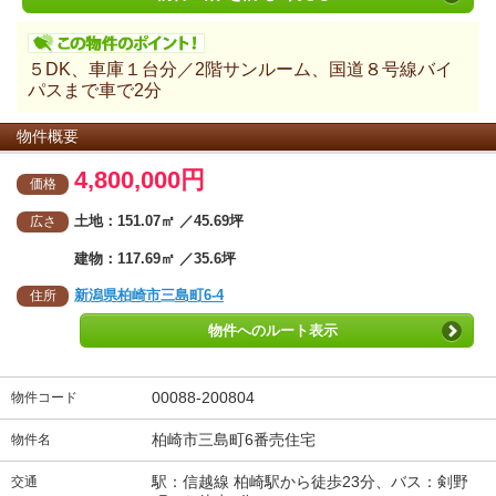
５DK、車庫１台分／2階サンルーム、国道８号線バイ
パスまで車で2分
物件概要
4,800,000円
価格
土地：151.07㎡ ／45.69坪
広さ
建物：117.69㎡ ／35.6坪
新潟県柏崎市三島町6-4
住所
物件へのルート表示
00088-200804
物件コード
柏崎市三島町6番売住宅
物件名
駅：信越線 柏崎駅から徒歩23分、バス：剣野
交通