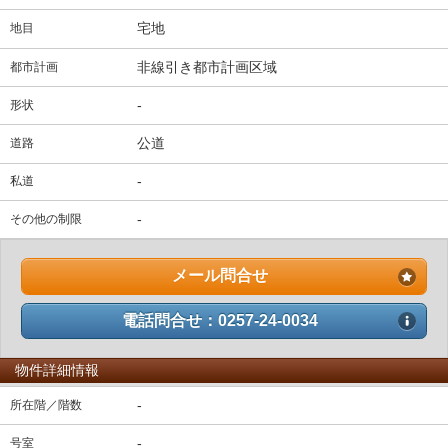
宅地
地目
非線引き都市計画区域
都市計画
-
形状
公道
道路
-
私道
-
その他の制限
メール問合せ
電話問合せ：0257-24-0034
物件詳細情報
-
所在階／階数
-
号室