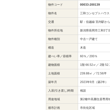
物件コード
00033-200139
物件名
三和コンセプトハウス
交通
駅：信越線 宮内駅か
物件所在地
新潟県長岡市三和3丁
物件種別
中古一戸建て
構造
木造
建ぺい率／容積率
60％／200％
建物面積
1階 66.52㎡／ 2階 52
土地面積
239.88㎡ ／72.56坪
築年月
2023年9月（築2年）
入居(引き渡し)時期
相談
用途地域
第2種中高層住居専用
都市計画
市街化区域