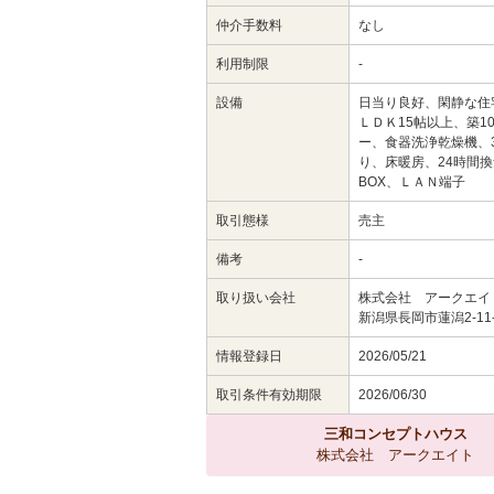
仲介手数料
なし
利用制限
-
設備
日当り良好、閑静な住
ＬＤＫ15帖以上、築
ー、食器洗浄乾燥機、
り、床暖房、24時間
BOX、ＬＡＮ端子
取引態様
売主
備考
-
取り扱い会社
株式会社 アークエイ
新潟県長岡市蓮潟2-11-
情報登録日
2026/05/21
取引条件有効期限
2026/06/30
三和コンセプトハウス
株式会社 アークエイト