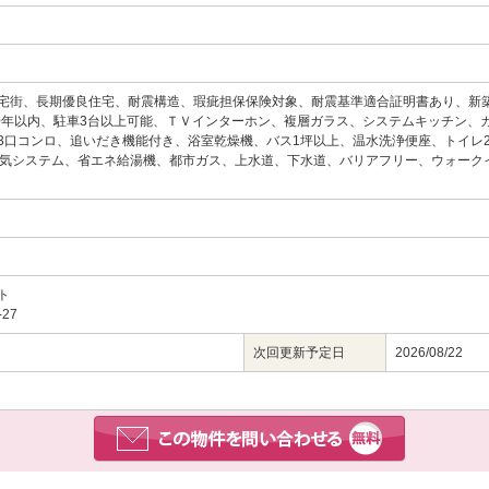
宅街、長期優良住宅、耐震構造、瑕疵担保保険対象、耐震基準適合証明書あり、新
10年以内、駐車3台以上可能、ＴＶインターホン、複層ガラス、システムキッチン、
3口コンロ、追いだき機能付き、浴室乾燥機、バス1坪以上、温水洗浄便座、トイレ
換気システム、省エネ給湯機、都市ガス、上水道、下水道、バリアフリー、ウォーク
ト
27
次回更新予定日
2026/08/22