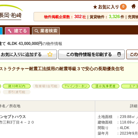
0
302
3,326
物件掲載企業数：
社
｜賃貸物件：
件｜売買
DK 43,000,000円
の物件情報
ストラクチャー耐震工法採用の耐震等級３で安心の長期優良住宅
件名／所在地
詳細
ンセプトハウス
土地面積
：239.88㎡ 
市三和3丁目４－２０
建物面積
：118.69㎡ 
間取り
：4LDK
築年月
：2023年9月