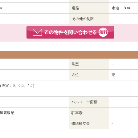
ｍ
道路
市道 ８ｍ
その他の制限
-
号室
-
方位
東
（洋室：9、6.5、4.5）
バルコニー面積
-
小屋裏収納
駐車場
-
修繕積立金
-