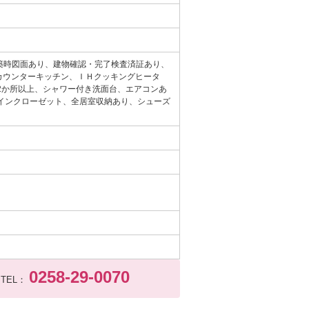
築時図面あり、建物確認・完了検査済証あり、
カウンターキッチン、ＩＨクッキングヒータ
2か所以上、シャワー付き洗面台、エアコンあ
インクローゼット、全居室収納あり、シューズ
0258-29-0070
TEL：