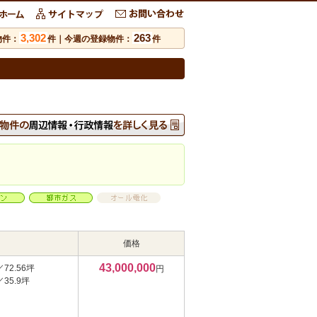
3,302
263
物件：
件｜今週の登録物件：
件
価格
43,000,000
／72.56坪
円
／35.9坪