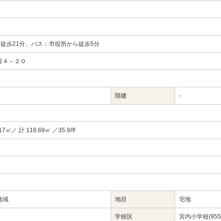
ら徒歩21分、バス：市役所から徒歩5分
目４－２０
階建
-
.17㎡／ 計 118.69㎡ ／35.9坪
地域
地目
宅地
学校区
宮内小学校(955