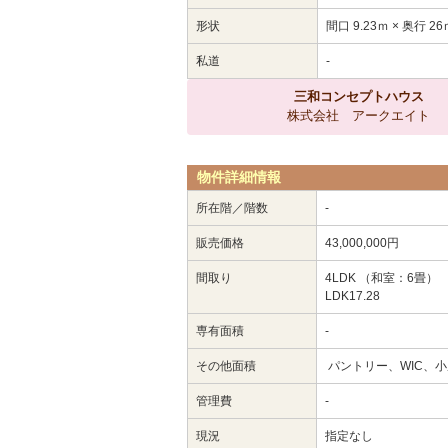
形状
間口 9.23ｍ × 奥行 26
私道
-
三和コンセプトハウス
株式会社 アークエイト
物件詳細情報
所在階／階数
-
販売価格
43,000,000円
間取り
4LDK （和室：6畳） 
LDK17.28
専有面積
-
その他面積
パントリー、WIC、
管理費
-
現況
指定なし