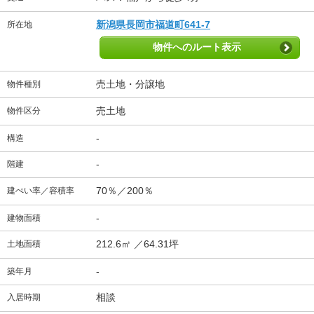
新潟県長岡市福道町641-7
所在地
物件へのルート表示
売土地・分譲地
物件種別
売土地
物件区分
-
構造
-
階建
70％／200％
建ぺい率／容積率
-
建物面積
212.6㎡ ／64.31坪
土地面積
-
築年月
相談
入居時期