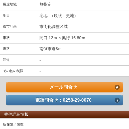
無指定
用途地域
宅地 （現状：更地）
地目
市街化調整区域
都市計画
間口 12ｍ × 奥行 16.80ｍ
形状
南側市道6ｍ
道路
-
私道
-
その他の制限
メール問合せ
電話問合せ：0258-29-0070
物件詳細情報
-
所在階／階数