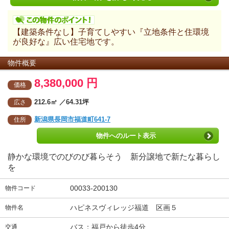
【建築条件なし】子育てしやすい『立地条件と住環境
が良好な』広い住宅地です。
物件概要
8,380,000 円
価格
212.6㎡ ／64.31坪
広さ
新潟県長岡市福道町641-7
住所
物件へのルート表示
静かな環境でのびのび暮らそう 新分譲地で新たな暮らし
を
00033-200130
物件コード
ハピネスヴィレッジ福道 区画５
物件名
バス：福戸から徒歩4分
交通