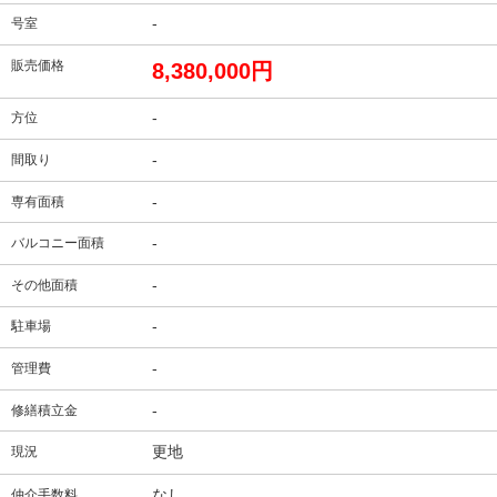
-
号室
販売価格
8,380,000円
-
方位
-
間取り
-
専有面積
-
バルコニー面積
-
その他面積
-
駐車場
-
管理費
-
修繕積立金
更地
現況
なし
仲介手数料