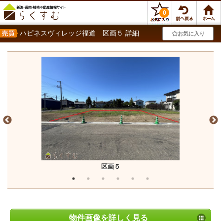
0
ハピネスヴィレッジ福道 区画５ 詳細
お気に入り
区画５
物件画像を詳しく見る