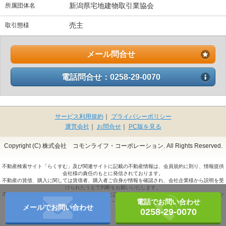
新潟県宅地建物取引業協会
所属団体名
売主
取引態様
メール問合せ
電話問合せ：0258-29-0070
サービス利用規約
｜
プライバシーポリシー
運営会社
｜
お問合せ
｜
PC版を見る
Copyright (C) 株式会社 コモンライフ・コーポレーション. All Rights Reserved.
不動産検索サイト「らくすむ」及び関連サイトに記載の不動産情報は、会員規約に則り、情報提供
会社様の責任のもとに発信されております。
不動産の賃借、購入に関しては賃借者、購入者ご自身が情報を確認され、会社企業様から説明を受
けられたうえで判断をお願いいたします。
不動産検索サイト「らくすむ」及び関連サイトに記載の不動産情報、写真、デザイン、コンテンツ
電話でお問い合わせ
などの
無断転載・転用・複製
など禁止します。
メールでお問い合わせ
0258-29-0070