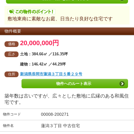
敷地東南に素敵なお庭、日当たり良好な住宅です
物件概要
20,000,000円
価格
土地：384.66㎡ ／116.35坪
広さ
建物：146.42㎡ ／44.29坪
新潟県長岡市蓮潟３丁目５番２９号
住所
物件へのルート表示
築年数は古いですが、広々とした敷地に広縁のある和風住
宅です。
00008-200271
物件コード
蓮潟３丁目 中古住宅
物件名