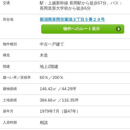
駅：上越新幹線 長岡駅から徒歩57分、バス：
交通
長岡造形大学前から徒歩6分
新潟県長岡市蓮潟３丁目５番２９号
所在地
物件へのルート表示
中古一戸建て
物件種別
木造
構造
地上2階建
階建
60％／200％
建ぺい率／容積率
146.42㎡ ／44.29坪
建物面積
384.66㎡ ／116.35坪
土地面積
1979年7月（築47年）
築年月
相談
入居時期