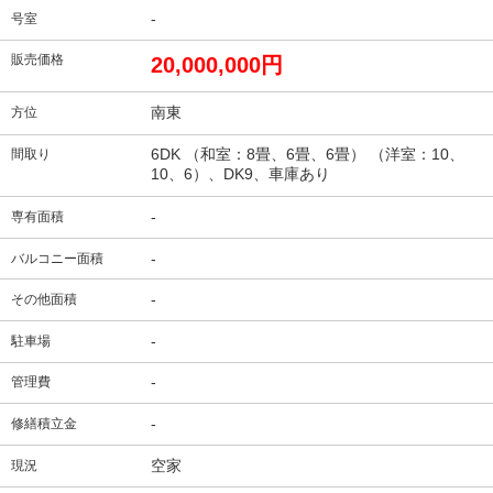
-
号室
販売価格
20,000,000円
南東
方位
6DK （和室：8畳、6畳、6畳） （洋室：10、
間取り
10、6）、DK9、車庫あり
-
専有面積
-
バルコニー面積
-
その他面積
-
駐車場
-
管理費
-
修繕積立金
空家
現況