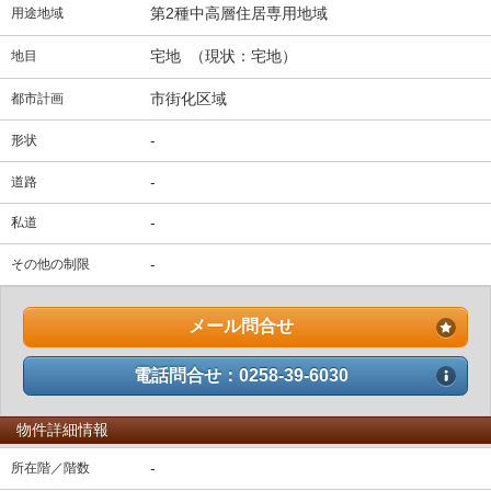
第2種中高層住居専用地域
用途地域
宅地 （現状：宅地）
地目
市街化区域
都市計画
-
形状
-
道路
-
私道
-
その他の制限
メール問合せ
電話問合せ：0258-39-6030
物件詳細情報
-
所在階／階数