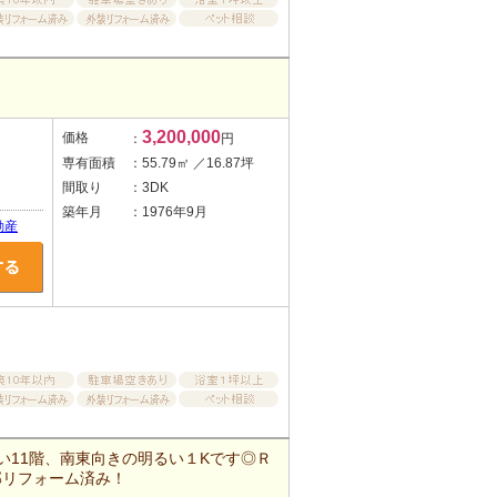
3,200,000
価格
：
円
専有面積
：55.79㎡ ／16.87坪
間取り
：3DK
築年月
：1976年9月
動産
い11階、南東向きの明るい１Kです◎Ｒ
部リフォーム済み！