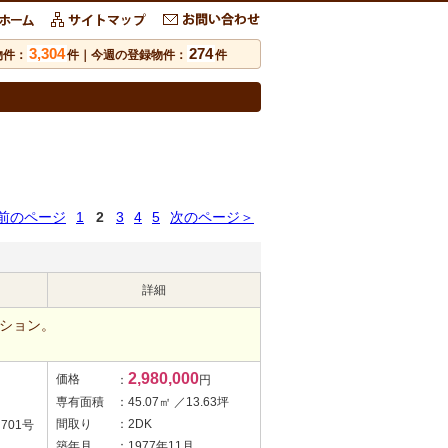
3,304
274
物件：
件｜今週の登録物件：
件
前のページ
1
2
3
4
5
次のページ＞
詳細
ンション。
2,980,000
価格
：
円
専有面積
：45.07㎡ ／13.63坪
間取り
：2DK
701号
築年月
：1977年11月