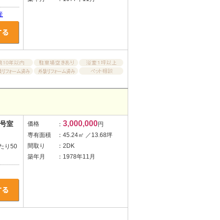
産
3,000,000
3号室
価格
：
円
専有面積
：45.24㎡ ／13.68坪
間取り
：2DK
たり50
築年月
：1978年11月