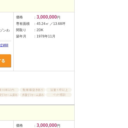
3,000,000
価格
：
円
専有面積
：45.24㎡ ／13.68坪
間取り
：2DK
メゾンわ
築年月
：1978年11月
ill
3,000,000
価格
：
円