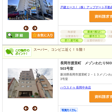
戸建エース / （株）アップデート不動
スーパー、コンビニ近く！５階！
長岡市渡里町 メゾンわたり50
503号室
新潟県長岡市渡里町２－１３メゾンわ
3号室
ハウスドゥ 長岡中央店