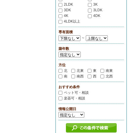
2LDK
3K
3DK
3LDK
4K
4DK
4LDK以上
専有面積
～
築年数
方位
北
北東
東
南東
南
南西
西
北西
おすすめ条件
ペット可・相談
楽器可・相談
情報公開日