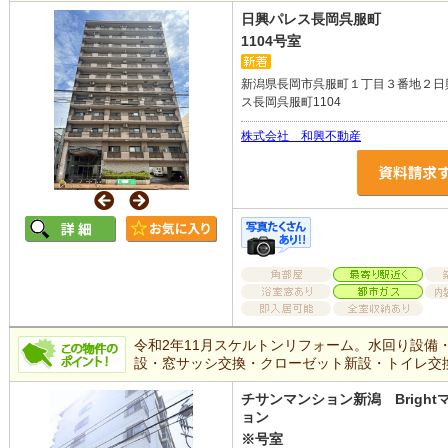
日興パレス長岡呉服町
1104号室
新潟県長岡市呉服町１丁目３番地２日
ス長岡呉服町1104
株式会社 和興不動産
令和2年11月スケルトンリフォーム。水回り設備
設・窓サッシ交換・クローゼット新設・トイレ交
チサンマンション新潟 Bright
ョン
※号室