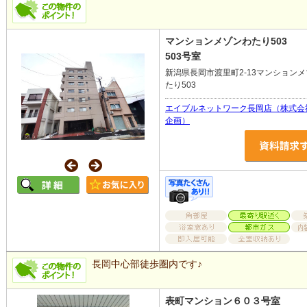
マンションメゾンわたり503
503号室
新潟県長岡市渡里町2-13マンション
たり503
エイブルネットワーク長岡店（株式会社W
企画）
長岡中心部徒歩圏内です♪
表町マンション６０３号室