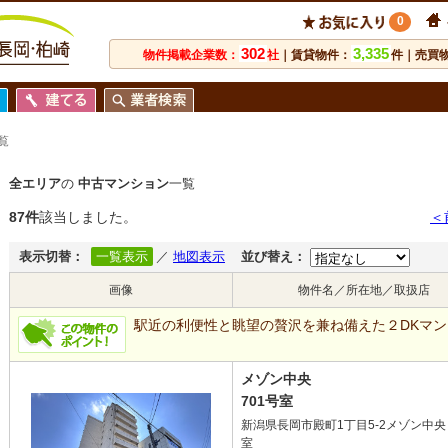
0
302
3,335
物件掲載企業数：
社
｜賃貸物件：
件｜売買
覧
全エリア
の
中古マンション
一覧
87件
該当しました。
＜
表示切替：
一覧表示
／
地図表示
並び替え：
画像
物件名／所在地／取扱店
駅近の利便性と眺望の贅沢を兼ね備えた２DKマ
メゾン中央
701号室
新潟県長岡市殿町1丁目5-2メゾン中央 
室