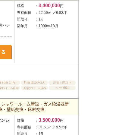
3,400,000
価格
：
円
専有面積
：22.56㎡ ／6.82坪
間取り
：1K
興パレ
築年月
：1990年10月
・シャワールーム新設・ガス給湯器新
換・壁紙交換・床材交換
3,500,000
マンシ
価格
：
円
専有面積
：31.51㎡ ／9.53坪
間取り
：1R