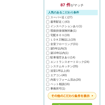
87 件
がマッチ
人気のあるこだわり条件
スーパー近く(27)
最寄駅近く(43)
インスペクションあり(1)
瑕疵担保保険対象(1)
宅配ＢＯＸ(19)
ＬＤＫ15帖以上(19)
全室フローリング(31)
築5年以内(3)
築10年以内(1)
駐車場空きあり(14)
エントランスオートロック(24)
システムキッチン(35)
浴室1坪以上(6)
エアコン(40)
内装リフォーム済み(26)
ペット相談(16)
事務所可(1)