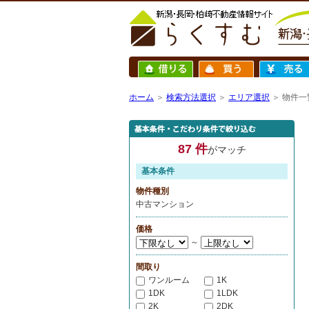
ホーム
＞
検索方法選択
＞
エリア選択
＞ 物件一
87 件
がマッチ
基本条件
物件種別
中古マンション
価格
～
間取り
ワンルーム
1K
1DK
1LDK
2K
2DK