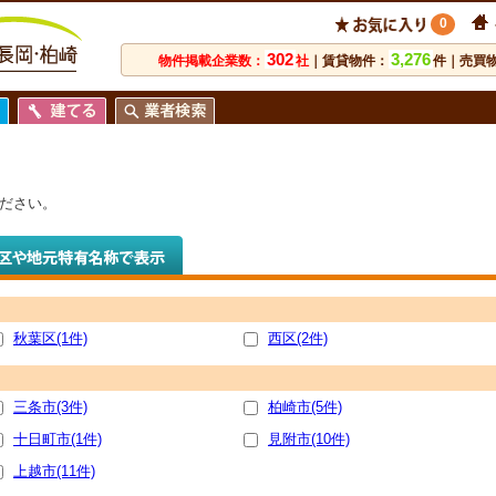
0
302
3,276
物件掲載企業数：
社
｜賃貸物件：
件｜売買
ださい。
秋葉区(1件)
西区(2件)
三条市(3件)
柏崎市(5件)
十日町市(1件)
見附市(10件)
上越市(11件)