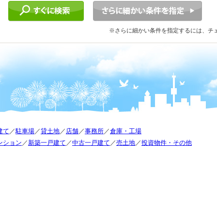
※さらに細かい条件を指定するには、チ
建て
／
駐車場
／
貸土地
／
店舗
／
事務所
／
倉庫・工場
ンション
／
新築一戸建て
／
中古一戸建て
／
売土地
／
投資物件・その他