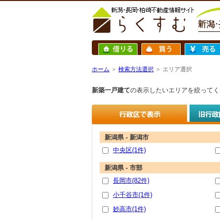
ホーム
＞
検索方法選択
＞ エリア選択
新築一戸建て
の表示したいエリアを絞ってく
新潟県 - 新潟市
中央区(1件)
新潟県 - 市部
長岡市(82件)
小千谷市(1件)
妙高市(1件)