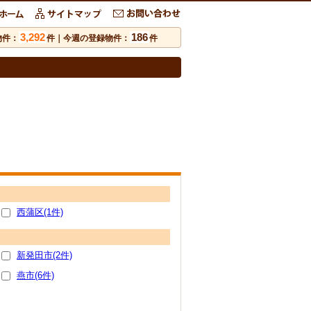
3,292
186
物件：
件｜今週の登録物件：
件
西蒲区(1件)
新発田市(2件)
燕市(6件)